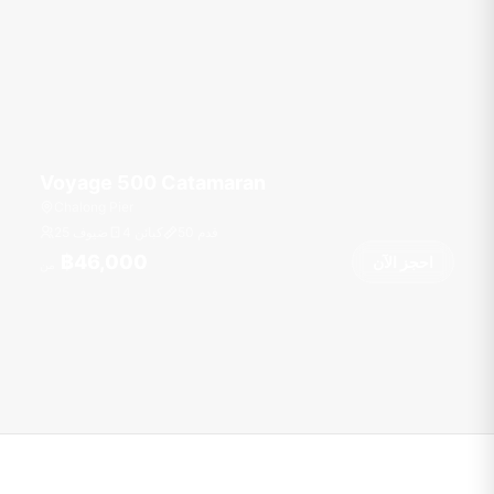
Voyage 500 Catamaran
Chalong Pier
قدم
50
4 كبائن
25 ضيوف
฿46,000
احجز الآن
من