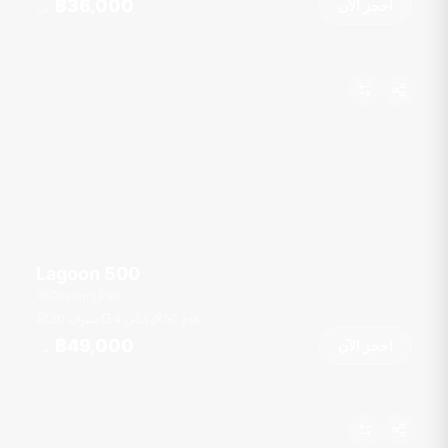
฿36,000
احجز الآن
من
Lagoon 500
Chalong Pier
قدم
50
4 كبائن
30 ضيوف
฿49,000
احجز الآن
من