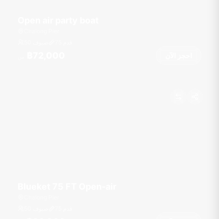
Open air party boat
Chalong Pier
قدم
75
50 ضيوف
฿72,000
احجز الآن
من
Blueket 75 FT Open-air
Chalong Pier
قدم
75
50 ضيوف