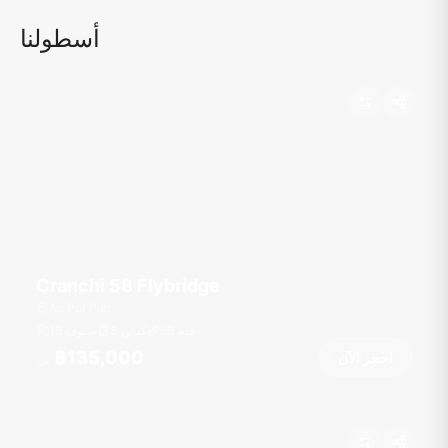
أسطولنا
Cranchi 58 Flybridge
Ao Por Pier
قدم
58
3 كبائن
18 ضيوف
฿135,000
احجز الآن
من