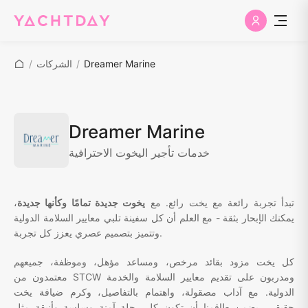
Dreamer Marine
/
الشركات
/
Dreamer Marine
خدمات تأجير اليخوت الاحترافية
تبدأ تجربة رائعة مع يخت رائع. مع
يخوت جديدة تمامًا وكأنها جديدة
،
يمكنك الإبحار بثقة - مع العلم أن كل سفينة تلبي معايير السلامة الدولية
وتتميز بتصميم عصري يعزز كل تجربة.
كل يخت مزود بقائد مرخص، ومساعد مؤهل، وموظفة، جميعهم
معتمدون من STCW ومدربون على تقديم معايير السلامة والخدمة
الدولية. مع آداب مصقولة، واهتمام بالتفاصيل، وكرم ضيافة يخت
حقيقي، يضمن طاقمنا أن تكون كل رحلة آمنة وسلسة وأنيقة مثل