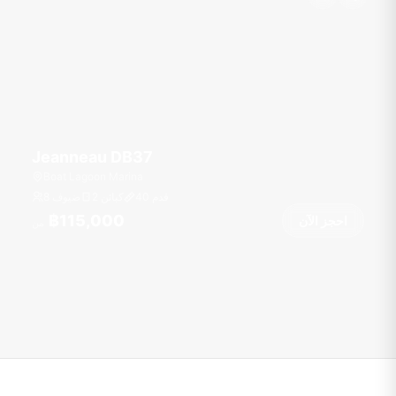
Jeanneau DB37
Boat Lagoon Marina
قدم
40
2 كبائن
8 ضيوف
฿115,000
احجز الآن
من