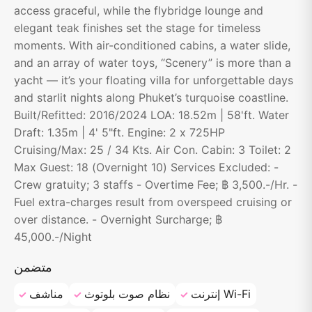
access graceful, while the flybridge lounge and
elegant teak finishes set the stage for timeless
moments. With air-conditioned cabins, a water slide,
and an array of water toys, “Scenery” is more than a
yacht — it’s your floating villa for unforgettable days
and starlit nights along Phuket’s turquoise coastline.
Built/Refitted: 2016/2024 LOA: 18.52m | 58'ft. Water
Draft: 1.35m | 4' 5"ft. Engine: 2 x 725HP
Cruising/Max: 25 / 34 Kts. Air Con. Cabin: 3 Toilet: 2
Max Guest: 18 (Overnight 10) Services Excluded: -
Crew gratuity; 3 staffs - Overtime Fee; ฿ 3,500.-/Hr. -
Fuel extra-charges result from overspeed cruising or
over distance. - Overnight Surcharge; ฿
45,000.-/Night
متضمن
إنترنت Wi-Fi
نظام صوت بلوتوث
مناشف