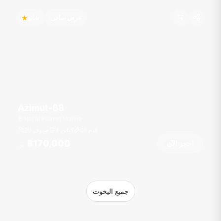
عرض ساخن
شائع
Azimut-68
Royal Phuket Marina
قدم
68
4 كبائن
20 ضيوف
฿170,000
احجز الآن
من
جميع اليخوت