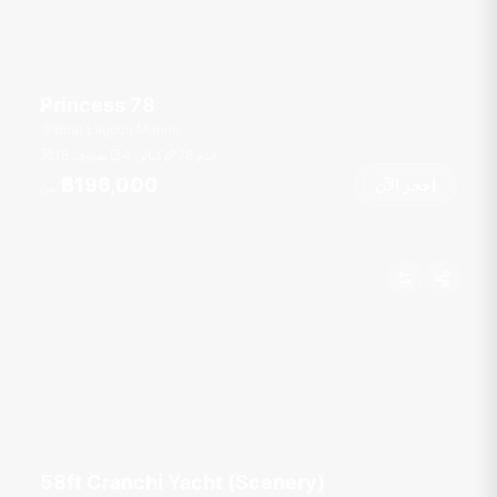
Princess 78
Boat Lagoon Marina
قدم
78
4 كبائن
18 ضيوف
฿196,000
احجز الآن
من
58ft Cranchi Yacht (Scenery)