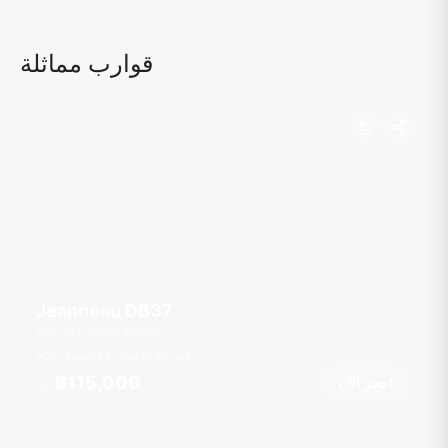
قوارب مماثلة
Jeanneau DB37
Boat Lagoon Marina
قدم
40
2 كبائن
8 ضيوف
฿115,000
احجز الآن
من