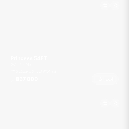
Princess 54FT
Ao Por Pier
قدم
54
3 كبائن
15 ضيوف
฿67,000
احجز الآن
من