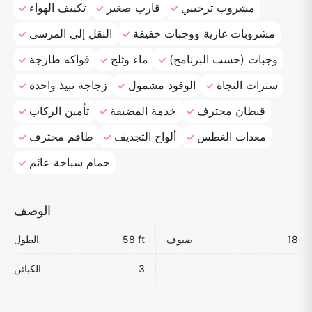
مشروب ترحيبي
قارب صغير
تكييف الهواء
مشروبات غازية ووجبات خفيفة
النقل إلى المرسى
وجبات (حسب البرنامج)
ماء وثلج
فواكه طازجة
سترات النجاة
الوقود مشمول
زجاجة نبيذ واحدة
قبطان محترف
خدمة المضيفة
تأمين الركاب
معدات الغطس
ألواح التجديف
طاقم محترف
حمام سباحة عائم
الوصف
18
ضيوف
58 ft
الطول
3
الكبائن