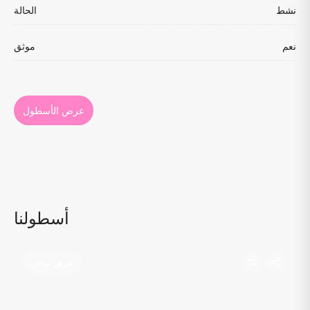
نشط
الحالة
نعم
موثق
عرض الأسطول
أسطولنا
عرض ساخن