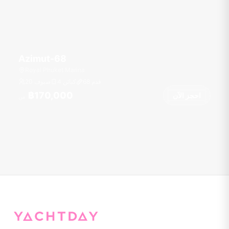
Azimut-68
Royal Phuket Marina
قدم
68
4 كبائن
20 ضيوف
฿170,000
احجز الآن
من