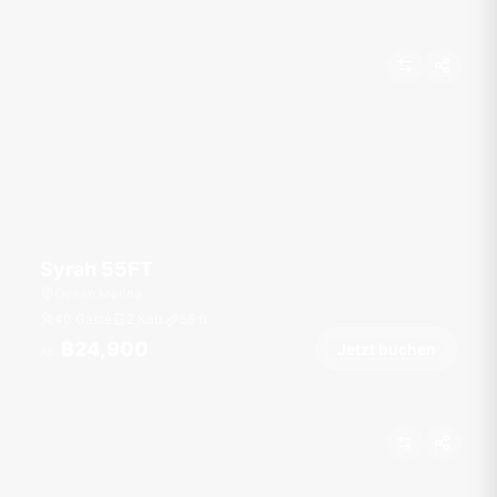
Syrah 55FT
Ocean Marina
40 Gäste
2 Kab.
55
ft
฿24,900
Jetzt buchen
Ab