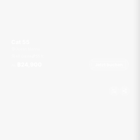
Cat 55
Ocean Marina
40 Gäste
55
ft
฿24,900
Jetzt buchen
Ab