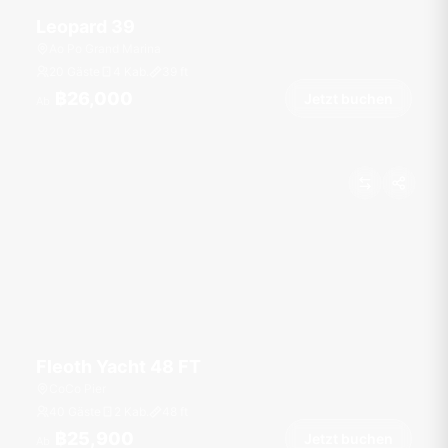
Leopard 39
Ao Po Grand Marina
20 Gäste
4 Kab.
39
ft
฿26,000
Jetzt buchen
Ab
Fleoth Yacht 48 FT
CoCo Pier
40 Gäste
2 Kab.
48
ft
฿25,900
Jetzt buchen
Ab