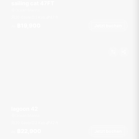
sailing cat 47FT
Ocean Marina
20 Gäste
2 Kab.
47
ft
฿19,900
Jetzt buchen
Ab
lagoon 42
Ocean Marina
20 Gäste
2 Kab.
42
ft
฿22,900
Jetzt buchen
Ab