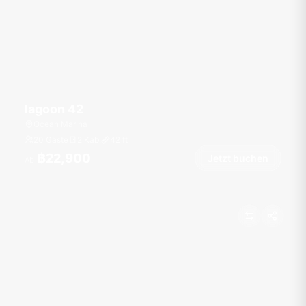
lagoon 42
Ocean Marina
20 Gäste
2 Kab.
42
ft
฿22,900
Jetzt buchen
Ab