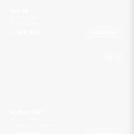
Cat 55
Ocean Marina
40 Gäste
55
ft
฿24,900
Jetzt buchen
Ab
Malbac 36FT
Ocean Marina
20 Gäste
1 Kab.
36
ft
฿13,900
Jetzt buchen