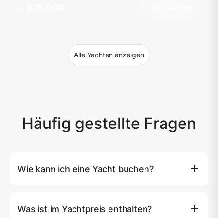
฿26,000
Jetzt buchen
Ab
Alle Yachten anzeigen
Häufig gestellte Fragen
Wie kann ich eine Yacht buchen?
Sie können eine Yacht direkt auf unserer Website
buchen, indem Sie auf die Schaltfläche (Jetzt buchen)
Was ist im Yachtpreis enthalten?
klicken, wo Sie Ihre bevorzugte Yacht, das Datum und