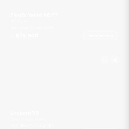
Fleoth Yacht 48 FT
CoCo Pier
40 Gäste
2 Kab.
48
ft
฿25,900
Jetzt buchen
Ab
Leopard 39
Ao Po Grand Marina
20 Gäste
4 Kab.
39
ft