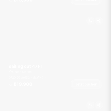
Ab
sailing cat 47FT
Ocean Marina
20 Gäste
2 Kab.
47
ft
฿19,900
Jetzt buchen
Ab