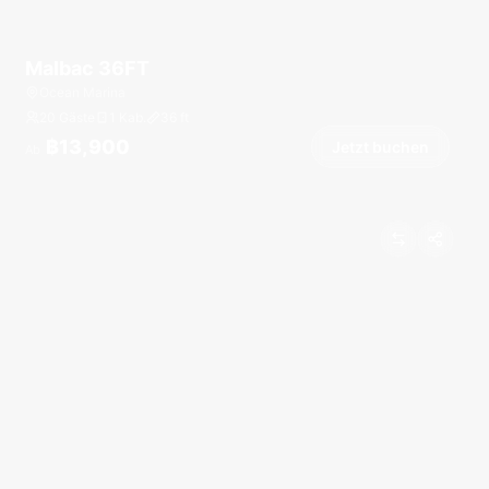
Malbac 36FT
Ocean Marina
20 Gäste
1 Kab.
36
ft
฿13,900
Jetzt buchen
Ab