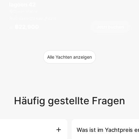
lagoon 42
Ocean Marina
20 Gäste
2 Kab.
42
ft
฿22,900
Jetzt buchen
Ab
Alle Yachten anzeigen
Häufig gestellte Fragen
Was ist im Yachtpreis e