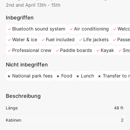
2nd and April 13th - 15th
Inbegriffen
Bluetooth sound system
Air conditioning
Welc
Water & ice
Fuel included
Life jackets
Passe
Professional crew
Paddle boards
Kayak
Sno
Nicht inbegriffen
National park fees
Food
Lunch
Transfer to 
Beschreibung
Länge
48 ft
Kabinen
2