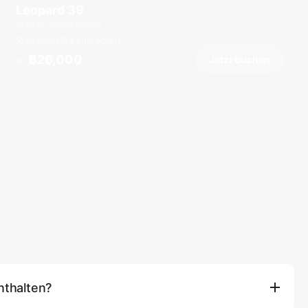
Leopard 39
Ao Po Grand Marina
20 Gäste
4 Kab.
39
ft
฿26,000
Jetzt buchen
Ab
nthalten?