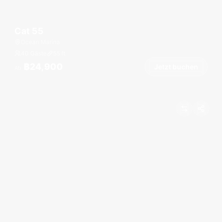
Cat 55
Ocean Marina
40 Gäste
55
ft
฿24,900
Jetzt buchen
Ab