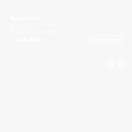
Syrah 55FT
Ocean Marina
40 Gäste
2 Kab.
55
ft
฿24,900
Jetzt buchen
Ab