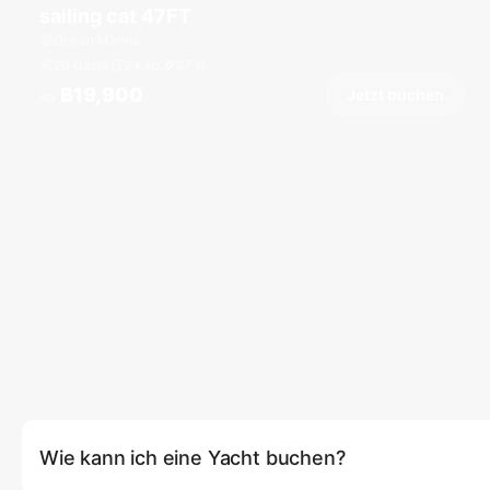
sailing cat 47FT
Ocean Marina
20 Gäste
2 Kab.
47
ft
฿19,900
Jetzt buchen
Ab
Wie kann ich eine Yacht buchen?