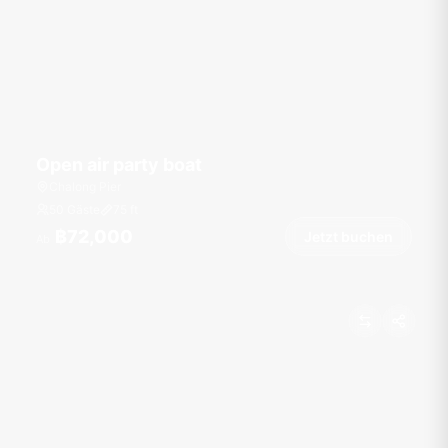
Open air party boat
Chalong Pier
50 Gäste
75
ft
฿72,000
Jetzt buchen
Ab