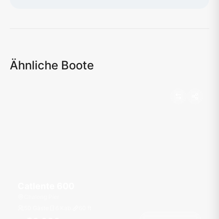
Karte wird geladen...
Ähnliche Boote
Catlente 600
Chalong Pier
50 Gäste
6 Kab.
60
ft