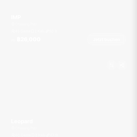
IMP
Chalong Pier
45 Gäste
2 Kab.
50
ft
฿26,000
Jetzt buchen
Ab
Leopard
Chalong Pier
40 Gäste
3 Kab.
47
ft