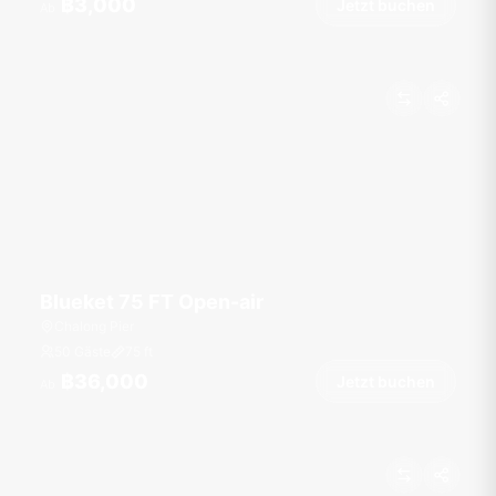
฿3,000
Jetzt buchen
Ab
Blueket 75 FT Open-air
Chalong Pier
50 Gäste
75
ft
฿36,000
Jetzt buchen
Ab