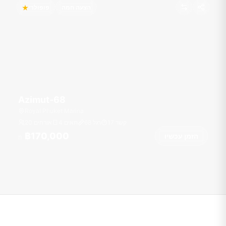
הצעה חמה
פופולרי
Azimut-68
Royal Phuket Marina
קשר
17
רגל
68
4 תאים
20 אורחים
฿170,000
הזמן עכשיו
מ