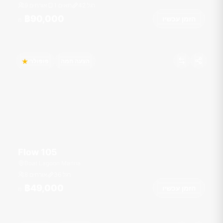
רגל
42
1 תאים
9 אורחים
฿90,000
הזמן עכשיו
מ
הצעה חמה
פופולרי
Flow 105
Boat Lagoon Marina
רגל
36
8 אורחים
฿49,000
הזמן עכשיו
מ