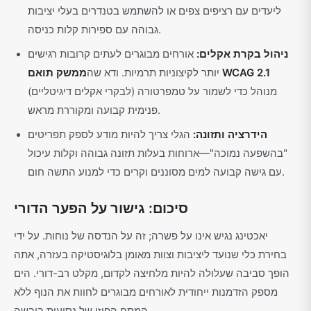
ליעדים עם רציפים צפים או להשתמש בטנדרים בעלי יציבות
גבוהה עם ספירות קלות כניסה.
ניהול בקרת אקלים:
אורחים מבוגרים לעתים קרובות רגישים
ממשק תואם WCAG 2.1
יותר לקיצוניות תרמיות. ודא שה
(לבקרי אקלים דיגיטליים) מנוהל כדי לשמור על טמפרטורה
פנימית קבועה ומקוררת מראש.
הידרציה ותזונה:
הגלי צריך להיות מודע לספק תפריטים
"בהשפעה נמוכה"—ארוחות בעלות תזונה גבוהה וקלות עיכול
עם גישה קבועה למים מסוננים וקרים כדי למנוע התשה חום.
סיכום: גישור על הפער הדורי
יאכטינג נגיש אינו על פשרה; זה על הנדסה של נוחות. על ידי
בחירת כלי שנועד ליציבות וצוות מאומן בלוגיסטיקה בעזרה, אתה
הופך סביבה שעלולה להיות מלחיצה לקדום, מקלט רב-דורי. הים
מספק הזדמנות ייחודית לאורחים מבוגרים לחוות את הנוף ללא
המתח הפיזי של נסיעות ביבשה.