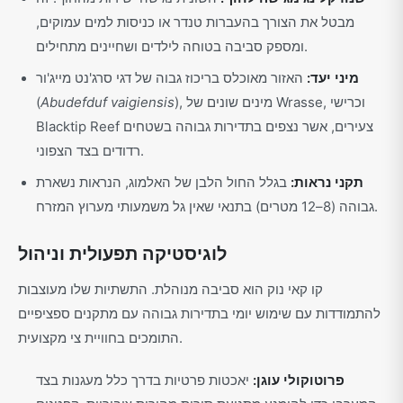
מבטל את הצורך בהעברות טנדר או כניסות למים עמוקים,
ומספק סביבה בטוחה לילדים ושחיינים מתחילים.
מיני יעד:
האזור מאוכלס בריכוז גבוה של דגי סרג'נט מייג'ור
), מינים שונים של Wrasse, וכרישי
Abudefduf vaigiensis
(
Blacktip Reef צעירים, אשר נצפים בתדירות גבוהה בשטחים
רדודים בצד הצפוני.
תקני נראות:
בגלל החול הלבן של האלמוג, הנראות נשארת
גבוהה (8–12 מטרים) בתנאי שאין גל משמעותי מערוץ המזרח.
לוגיסטיקה תפעולית וניהול
קו קאי נוק הוא סביבה מנוהלת. התשתיות שלו מעוצבות
להתמודדות עם שימוש יומי בתדירות גבוהה עם מתקנים ספציפיים
התומכים בחוויית צי מקצועית.
פרוטוקולי עוגן:
יאכטות פרטיות בדרך כלל מעגנות בצד