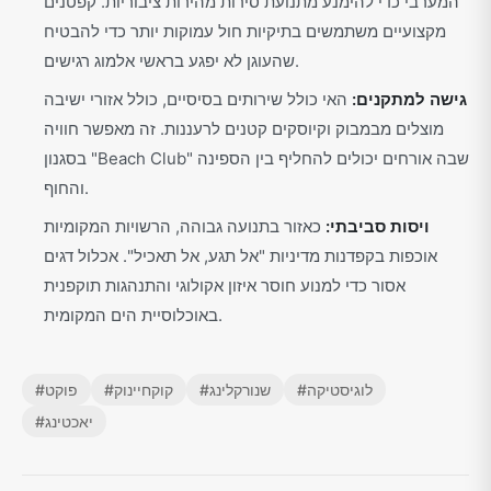
המערבי כדי להימנע מתנועת סירות מהירות ציבוריות. קפטנים
מקצועיים משתמשים בתיקיות חול עמוקות יותר כדי להבטיח
שהעוגן לא יפגע בראשי אלמוג רגישים.
גישה למתקנים:
האי כולל שירותים בסיסיים, כולל אזורי ישיבה
מוצלים מבמבוק וקיוסקים קטנים לרעננות. זה מאפשר חוויה
בסגנון "Beach Club" שבה אורחים יכולים להחליף בין הספינה
והחוף.
ויסות סביבתי:
כאזור בתנועה גבוהה, הרשויות המקומיות
אוכפות בקפדנות מדיניות "אל תגע, אל תאכיל". אכלול דגים
אסור כדי למנוע חוסר איזון אקולוגי והתנהגות תוקפנית
באוכלוסיית הים המקומית.
לוגיסטיקה
#
שנורקלינג
#
קוקחיינוק
#
פוקט
#
יאכטינג
#