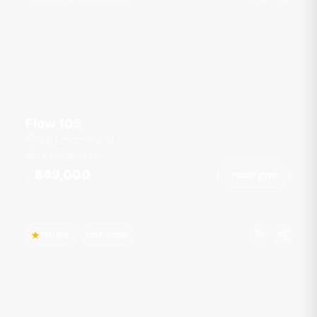
Flow 105
Boat Lagoon Marina
רגל
36
8 אורחים
฿49,000
הזמן עכשיו
מ
הצעה חמה
פופולרי