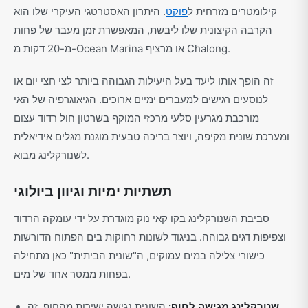
קילומטרים מזרחית ל
פוקט
. היתרון האסטרטגי העיקרי שלו הוא
הקרבה הקיצונית שלו ליבשת, המאפשרת זמן מעבר של פחות
מ-20 דקות מ-Ocean Marina או מרציף Chalong.
זה הופך אותו ליעד בעל היעילות הגבוהה ביותר לצי חצי יום או
לנוסעים רגישים למעברים ימיים ארוכים. הגיאוגרפיה של האי
מורכבת מגרעין סלעי מרכזי המוקף בשרטון חול רדוד עצום
ומערכת שונית מקיפה, ויוצר בריכה טבעית מוגנת מגלים אידיאלית
לשנורקלינג מבוא.
תשתיות ימיות וגיוון ביולוגי
סביבת השנורקלינג בקו קאי נוק מוגדרת על ידי עומקה הרדוד
וצפיפות דגים גבוהה. בניגוד לשונות רחוקות בים הפתוח הדורשות
כישורי צלילה במים עמוקים, ה"שונית הביתית" כאן מתחילה
בפחות ממטר אחד של מים.
שנורקלינג מגישה לחוף:
השונית נגישה ישירות מהחוף. זה