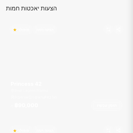
הצעות יאכטות חמות
הצעה חמה
פופולרי
Princess 42
Boat Lagoon Marina
רגל
42
1 תאים
9 אורחים
฿90,000
הזמן עכשיו
מ
הצעה חמה
פופולרי