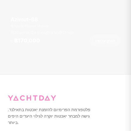
Azimut-68
Royal Phuket Marina
קשר
17
רגל
68
4 תאים
20 אורחים
฿170,000
הזמן עכשיו
מ
פלטפורמת הפרימיום להזמנת יאכטות בתאילנד.
גישה למבחר יאכטות יוקרה לגילוי היעדים היפים
ביותר.