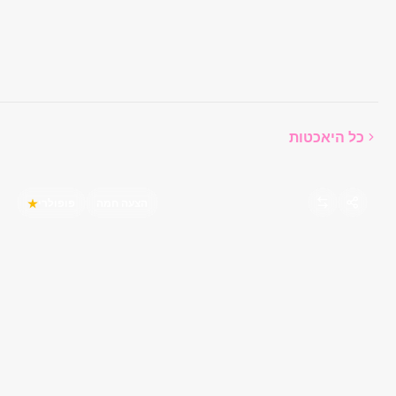
כל היאכטות
הצעה חמה
פופולרי