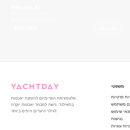
Princess 42
Boat Lagoon Marina
רגל
42
1 תאים
9 אורחים
฿90,000
הזמן עכשיו
מ
משפטי
ות פרטיות
פלטפורמת הפרימיום להזמנת יאכטות
ם משתמש
בתאילנד. גישה למבחר יאכטות יוקרה
לגילוי היעדים היפים ביותר.
נאי שימוש
נגישות
יות עוגיות