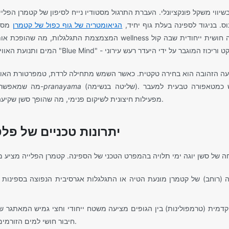
שיווי משקל פונקציונלי. העברת התרגול מסטודיו נייח לסיפון של קטמרן הפלי
ס. בניגוד לספינה בעלת גוף יחיד,
הגיאומטריה של גוף כפול של קטמרן
מספק
המצמצמת התגלגלות, מה שהופכת אותה לבחירה ימית עליונה לסשן wellness 
הזהובה הוא בחירה טקטית. כאשר השמש מתחילה לרדת, טמפרטורת האוויר יורדת לט
(שליטה בנשימה). מעבר זה מיום ללילה משמש כמטאפורה טבעית למעבר
pranayama
מה שמאפשר התמקדות בלתי מופרעת ב-
מפעילות חיצונית לשיקום פנימי, מה שהופך סשן שקיעה לסיום הסופי של יום של חקר.
יתרונות טכניים של פ
(רוחב) של קטמרן מונעת הטיה או התגלגלות אגרסיבית הנפוצה בספינות
מית (טרמפולינות) בין הגופים מציעה משטח ייחודי וחצי גמיש המאתגר שר
חיבור חושי למים הזורמים רק סנטימטרים מתחתיו.