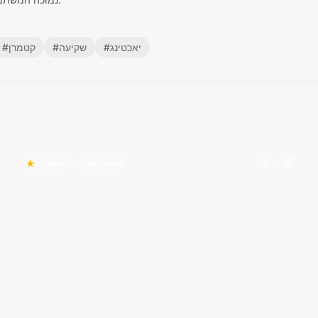
יאכטינג
#
שקיעה
#
קטמרן
#
הצעה חמה
פופולרי