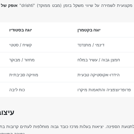
אופק של 360 מעלות:
יוגה בקטמרן
יוגה בסטודיו
דינמי / מתנדנד
קשיח / סטטי
חמצן גבוה / עשיר במלח
מחזור / מבוקר
הידרו-אקוסטיקה טבעית
מוזיקה סביבתית
פרופריוצפציה והתאמות מיקרו
כוח ליבה
עיצו
לתנועת הספינה. יציאות בעלות מרכז כובד גבוה מוחלפות לעתים קרובות בת
נמוכה המשתמשות במבנה היאכטה לתמיכה.