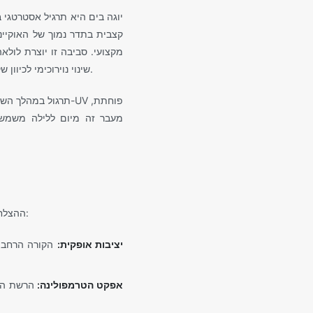
יוגה בים היא תרגיל אסטרטגי ב
קצבית בתדר נמוך של האוקיינו
המים ותנועת האוויר מקדמים מצב עמוק יותר של "Blue Mind" - שינוי נוירוכימי לכיוון שקט וריכוז המוגבר על ידי היעדר רעש עירוני.
תרגול במהלך השעה 
ההצלחה של סשן יוגה ימי תלויה בהמפרט הטכני של הספינה. קטמרן הפלייה מציע מספר יתרונות ברורים לתרגלים:
יציבות אופקית:
הקורה הרחבה 
אפקט הטרמפולינה:
הרשת הקד