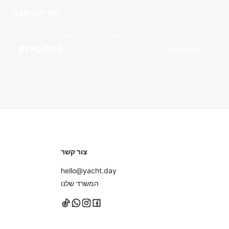
Azimut-68
Royal Phuket Marina
קשר
17
רגל
68
4 תאים
20 אורחים
฿170,000
הזמן עכשיו
מ
צור קשר
hello@yacht.day
המשרד שלנו