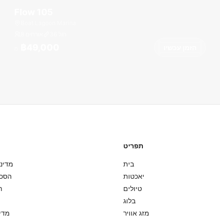
Flow 105
Boat Lagoon Marina
רגל
36
8 אורחים
฿49,000
הזמן עכשיו
מ
תפריט
בית
מדיני
יאכטות
הסכ
טיולים
ת
בלוג
מזג אוויר
מדינ