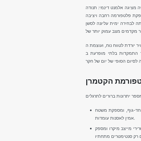
יה מציגה אלמנט דינמי: תנודה
ת פלטפורמה רחבה ויציבה
מקצועי. סביבה זו יוצרת לולאה חושית ייחודית שבה קול
ווח נוח, ועוצמת ה-UV פוחתת,
לטפורמת הקטמרן
 חד-גוף, ומספקת משטח
אמין לאסנות עומדות.
ירי מייצב מיקרו ומספק