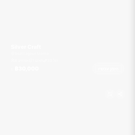
Silver Craft
Boat Lagoon Marina
רגל
33
1 תאים
8 אורחים
฿30,000
הזמן עכשיו
מ