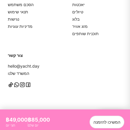
יאכטות
הסכם משתמש
טיולים
תנאי שימוש
בלוג
נגישות
מזג אוויר
מדיניות עוגיות
תוכנית שותפים
צור קשר
hello@yacht.day
המשרד שלנו
דברו איתנו
฿49,000
฿85,000
המשיכו להזמנה
YachtDay. כל הזכויות שמורות
2026
©
יום שלם
חצי יום