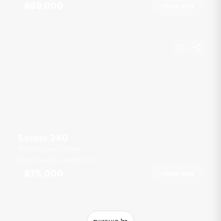
฿69,000
הזמן עכשיו
מ
Saxdor 340
Boat Lagoon Marina
רגל
34
1 תאים
6 אורחים
฿75,000
הזמן עכשיו
מ