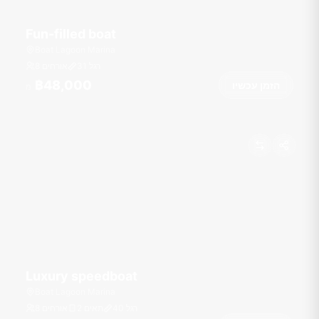
Fun-filled boat
Boat Lagoon Marina
רגל
31
8 אורחים
฿48,000
הזמן עכשיו
מ
Luxury speedboat
Boat Lagoon Marina
רגל
40
2 תאים
8 אורחים