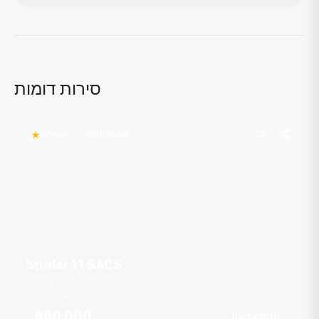
טוען מפה...
סירות דומות
הצעה חמה
פופולרי
Strider 11 SACS
Boat Lagoon Marina
רגל
36
8 אורחים
฿80,000
הזמן עכשיו
מ