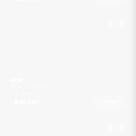
Phill
Terminal 21 Rama 3
רגל
21
4 אורחים
฿40,000
הזמן עכשיו
מ