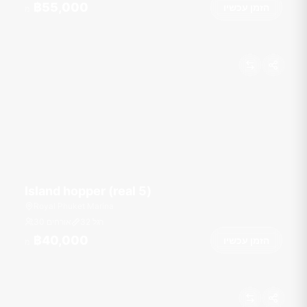
฿55,000
הזמן עכשיו
מ
Island hopper (real 5)
Royal Phuket Marina
רגל
32
30 אורחים
฿40,000
הזמן עכשיו
מ