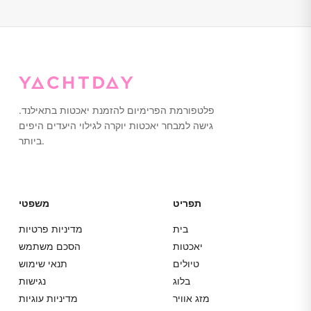
שאתם עשויים להזדקק לה. מגבות מסופקות על הסיפון. אנו
ממליצים לנעול נעליים עם סוליות גומי שאינן משאירות סימנים
או ללכת יחפים על היאכטה. אנא ארזו הכל בתיקים רכים ולא
במזוודות קשיחות לאחסון קל יותר.
פלטפורמת הפרימיום להזמנת יאכטות בתאילנד.
גישה למבחר יאכטות יוקרה לגילוי היעדים היפים
ביותר.
תפריט
משפטי
בית
מדיניות פרטיות
יאכטות
הסכם משתמש
טיולים
תנאי שימוש
בלוג
נגישות
מזג אוויר
מדיניות עוגיות