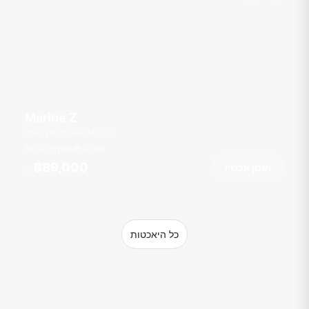
Marine Z
Royal Phuket Marina
רגל
47
30 אורחים
฿89,000
הזמן עכשיו
מ
כל היאכטות