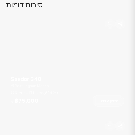
סירות דומות
Saxdor 340
Boat Lagoon Marina
רגל
34
1 תאים
6 אורחים
฿75,000
הזמן עכשיו
מ