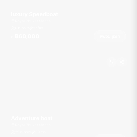
luxury Speedboat
Royal Phuket Marina
רגל
27
6 אורחים
฿60,000
הזמן עכשיו
מ
Adventure boat
Royal Phuket Marina
רגל
39
25 אורחים