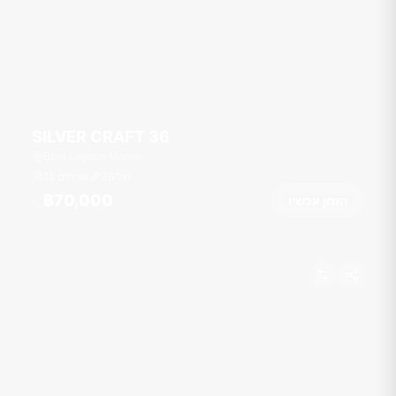
SILVER CRAFT 36
Boat Lagoon Marina
רגל
36
15 אורחים
฿70,000
הזמן עכשיו
מ