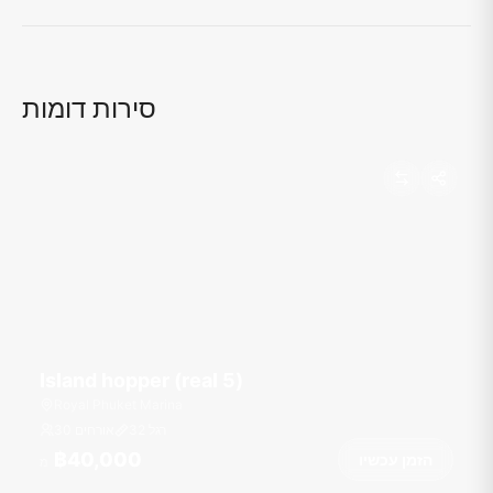
סירות דומות
Island hopper (real 5)
Royal Phuket Marina
רגל
32
30 אורחים
฿40,000
הזמן עכשיו
מ