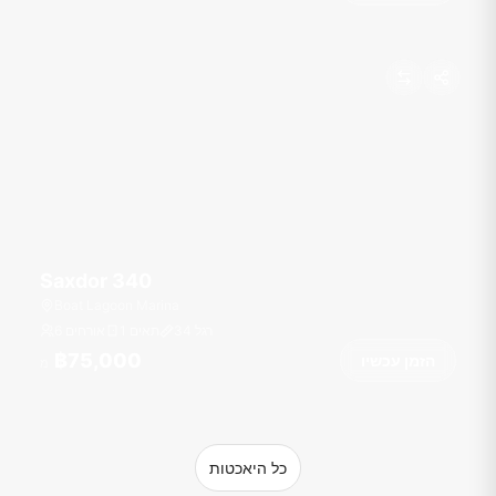
Saxdor 340
Boat Lagoon Marina
רגל
34
1 תאים
6 אורחים
฿75,000
הזמן עכשיו
מ
כל היאכטות