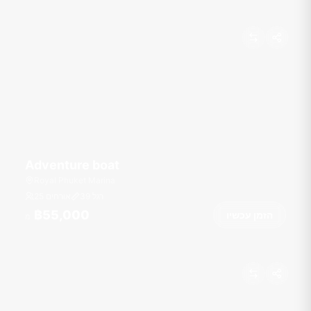
Adventure boat
Royal Phuket Marina
רגל
39
25 אורחים
฿55,000
הזמן עכשיו
מ