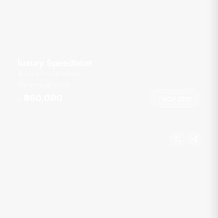
luxury Speedboat
Royal Phuket Marina
רגל
27
6 אורחים
฿60,000
הזמן עכשיו
מ