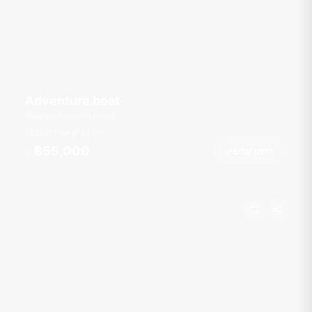
Adventure boat
Royal Phuket Marina
רגל
39
25 אורחים
฿55,000
הזמן עכשיו
מ