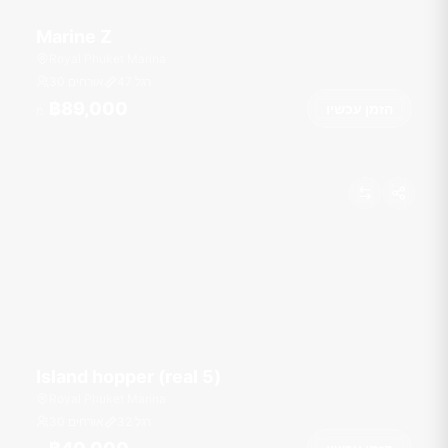
Marine Z
Royal Phuket Marina
רגל
47
30 אורחים
฿89,000
הזמן עכשיו
מ
Island hopper (real 5)
Royal Phuket Marina
רגל
32
30 אורחים