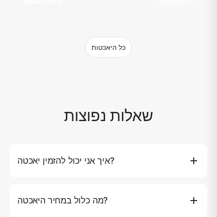
฿40,000
הזמן עכשיו
מ
כל היאכטות
שאלות נפוצות
איך אני יכול להזמין יאכטה?
אתם יכולים להזמין יאכטה ישירות באתר שלנו על ידי לחיצה על
כפתור (הזמן עכשיו), שם תוכלו לבחור את היאכטה המועדפת
מה כלול במחיר היאכטה?
עליכם, תאריך ומסלול. לחלופין, אתם יכולים ליצור קשר עם
שירות הלקוחות שלנו בטלפון או באימייל לסיוע אישי. אנו