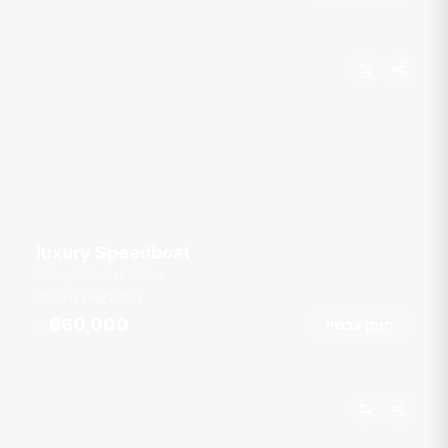
luxury Speedboat
Royal Phuket Marina
רגל
27
6 אורחים
฿60,000
הזמן עכשיו
מ