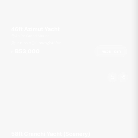
46ft Azimut Yacht
Ao Po Grand Marina
רגל
46
3 תאים
12 אורחים
฿53,000
הזמן עכשיו
מ
58ft Cranchi Yacht (Scenery)