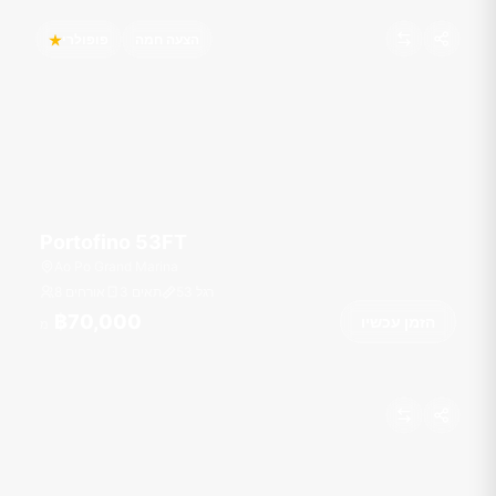
הצעה חמה
פופולרי
Portofino 53FT
Ao Po Grand Marina
רגל
53
3 תאים
8 אורחים
฿70,000
הזמן עכשיו
מ