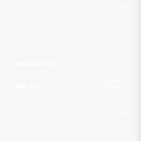
Grand Banks 53
Ao Po Grand Marina
רגל
53
3 תאים
10 אורחים
฿45,000
הזמן עכשיו
מ