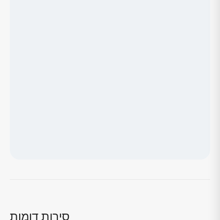
טוען מפה...
סירות דומות