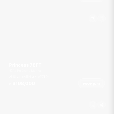
Princess 78FT
Ao Po Grand Marina
רגל
78
4 תאים
18 אורחים
฿168,000
הזמן עכשיו
מ