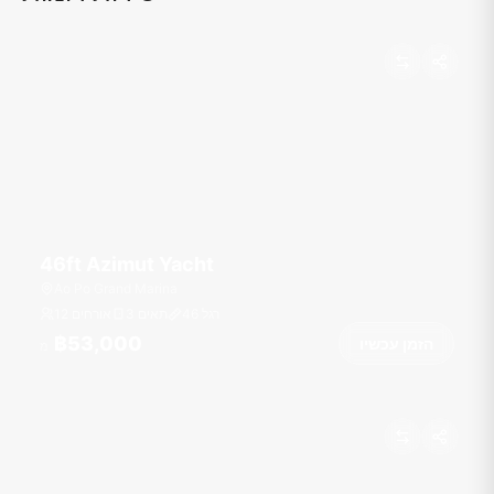
46ft Azimut Yacht
Ao Po Grand Marina
רגל
46
3 תאים
12 אורחים
฿53,000
הזמן עכשיו
מ