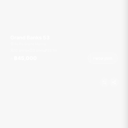
Grand Banks 53
Ao Po Grand Marina
רגל
53
3 תאים
10 אורחים
฿45,000
הזמן עכשיו
מ