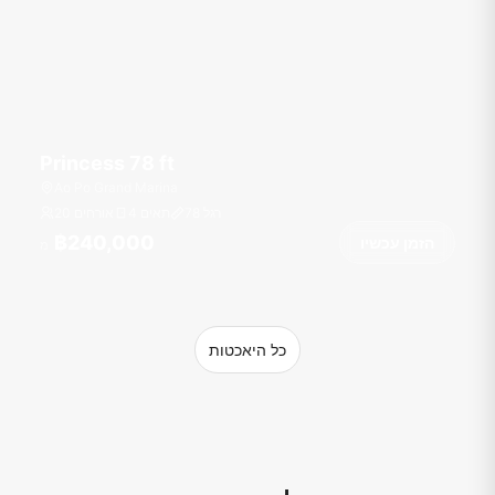
Princess 78 ft
Ao Po Grand Marina
רגל
78
4 תאים
20 אורחים
฿240,000
הזמן עכשיו
מ
כל היאכטות