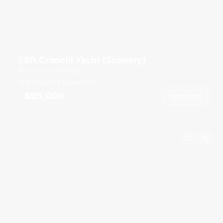
58ft Cranchi Yacht (Scenery)
Ao Po Grand Marina
רגל
58
3 תאים
18 אורחים
฿95,000
הזמן עכשיו
מ