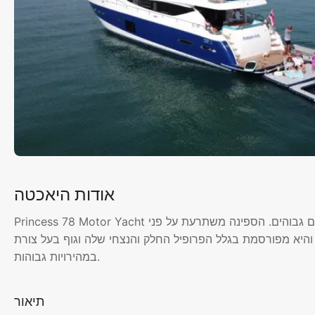
אודות היאכטה
Princess 78 Motor Yacht הוא שילוב מעולה של מלאכת יד בריטית והנדסה בעלת ביצועים גבוהים. הספינה משתרעת על פני
היא מפורסמת בגלל הפרופיל החלק והנצחי שלה וגוף בעל צורת V עמוקה המבטיח נסיעה חלקה ויציבה אפילו
במהירויות גבוהות.
תיאור