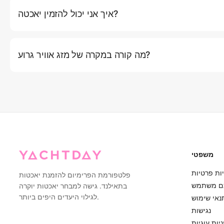
איך אני יכול להזמין יאכטה?
באתר שלנו על ידי לחיצה על כפתור (הזמן עכשיו), שם תוכלו לבחור את
יך ומסלול. לחלופין, אתם יכולים ליצור קשר עם שירות הלקוחות שלנו
מה קורה במקרה של מזג אוויר גרוע?
 שלנו. אם תנאי מזג האוויר ייחשבו לא בטוחים להפלגה (רוחות חזקות,
איתכם קשר מראש כדי להציע אפשרויות לשינוי מועד או החזר כספי מלא.
הקפטנים המנוסים שלנו עשויים להציע מסלולים חלופיים שמספקים יותר
מחסה תוך הבטחת חוויה נעימה.
משפטי
ות פרטיות
פלטפורמת הפרימיום להזמנת יאכטות
ם משתמש
בתאילנד. גישה למבחר יאכטות יוקרה
לגילוי היעדים היפים ביותר.
נאי שימוש
נגישות
יות עוגיות