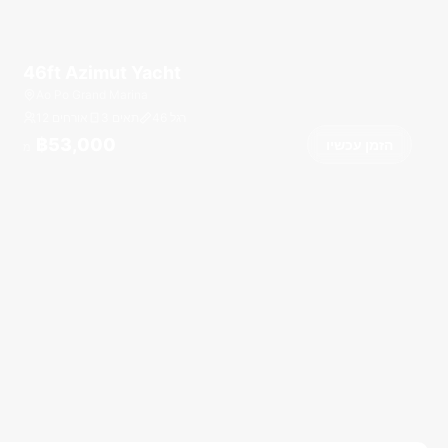
46ft Azimut Yacht
Ao Po Grand Marina
רגל
46
3 תאים
12 אורחים
฿53,000
הזמן עכשיו
מ