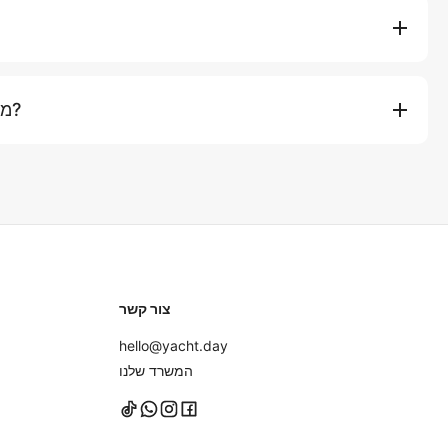
מחירי השכרת היאכטה שלנו כוללים את השכרת הכלי, קפטן מקצועי וצ
בבקבוקים, פירות טריים ושימוש בצעצועי מים על הסיפון (כגון גלשני ח
מה עלי להביא לטיול היאכטה?
כוללות גם ארוחת צהריים ומשקאות לא אלכוהוליים. שירותים נוספי
מסלולים מורחבים או בקשות מיוחדות עשויים לגרור תשלום נוסף.
אנו ממליצים להביא בגד ים, בגדים להחלפה, קרם הגנה, משקפי שמ
מצלמה וכל תרופה אישית שאתם עשויים להזדקק לה. מגבות מסופקות
נעליים עם סוליות גומי שאינן משאירות סימנים או ללכת יחפים על הי
ולא במזוודות קשיחות לאחסון קל יותר.
צור קשר
hello@yacht.day
המשרד שלנו