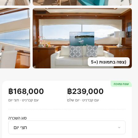
)
צפה בתמונות
(+
5
עונה נמוכה
฿168,000
฿239,000
עם קברניט
·
יום שלם
עם קברניט
·
חצי יום
סוג השכרה