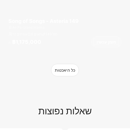
Song of Songs - Asteria 149
Ao Po Grand Marina
רגל
149
6 תאים
12 אורחים
฿1,175,000
הזמן עכשיו
מ
כל היאכטות
שאלות נפוצות