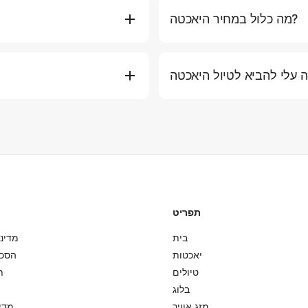
מה כלול במחיר היאכטה?
וות, דלק למסלול הסטנדרטי, מים
אתם יכולים להזמין יאכטה ישירות 
תירה ומזרני ציפה). חלק מהחבילות
היאכטה המועדפת עליכם, תאר
ם כמו ארוחות פרימיום, אלכוהול,
בטלפון או באימייל לסיוע אישי. אנו ממליצים להזמין לפחות 2-3 ימים מראש בעונה העמוסה.
ש, כובע, מעיל קל (לטיולי ערב),
בטיחות היא העדיפות העליונה
 על הסיפון. אנו ממליצים לנעול
סערות או גלים גבוהים), ניצור 
אכטה. אנא ארזו הכל בתיקים רכים
עבור בעיות מזג אוויר קלות, 
תפריט
בית
מדיני
יאכטות
הסכ
טיולים
ת
בלוג
מזג אוויר
מדינ