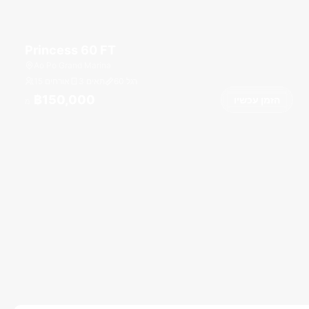
Princess 60 FT
Ao Po Grand Marina
רגל
60
3 תאים
15 אורחים
฿150,000
הזמן עכשיו
מ