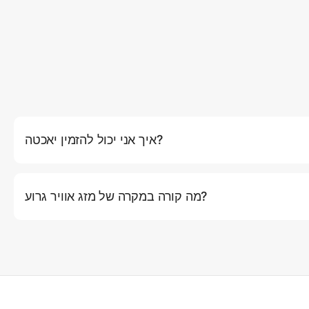
איך אני יכול להזמין יאכטה?
באתר שלנו על ידי לחיצה על כפתור (הזמן עכשיו), שם תוכלו לבחור את
יך ומסלול. לחלופין, אתם יכולים ליצור קשר עם שירות הלקוחות שלנו
מה קורה במקרה של מזג אוויר גרוע?
 שלנו. אם תנאי מזג האוויר ייחשבו לא בטוחים להפלגה (רוחות חזקות,
איתכם קשר מראש כדי להציע אפשרויות לשינוי מועד או החזר כספי מלא.
הקפטנים המנוסים שלנו עשויים להציע מסלולים חלופיים שמספקים יותר
מחסה תוך הבטחת חוויה נעימה.