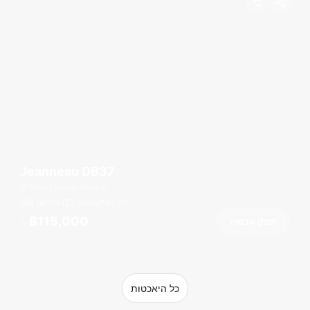
Jeanneau DB37
Boat Lagoon Marina
רגל
40
2 תאים
8 אורחים
฿115,000
הזמן עכשיו
מ
כל היאכטות