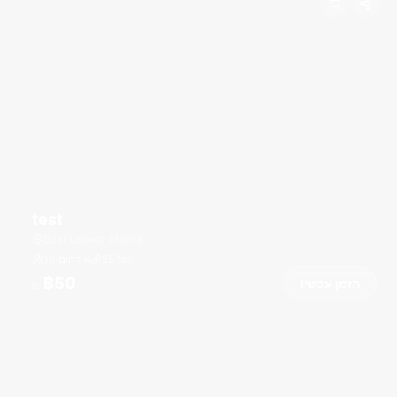
test
Boat Lagoon Marina
רגל
55
10 אורחים
฿50
הזמן עכשיו
מ