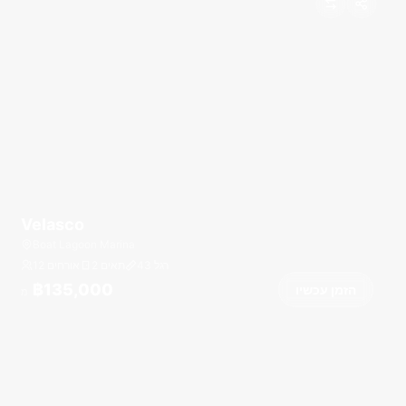
Velasco
Boat Lagoon Marina
רגל
43
2 תאים
12 אורחים
฿135,000
הזמן עכשיו
מ