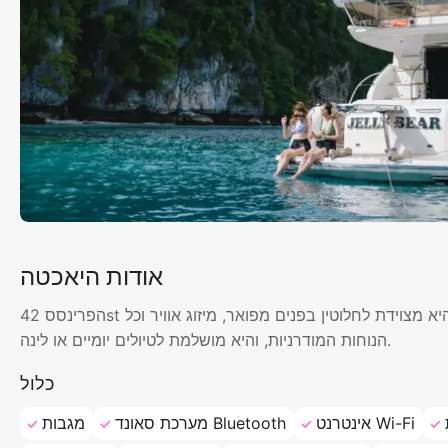
אודות היאכטה
הפרינסס 42st היא אלגנטית ומציעה נפח שאין לו תחליף עבור סירה בגודלה. היא מצוידת לחלוטין בפנים מפואר, מיזוג אוויר וכל
הנוחות המודרניות, והיא מושלמת לטיולים יומיים או לינה.
כלול
אינטרנט Wi-Fi
מערכת סאונד Bluetooth
מגבות