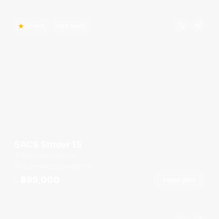
הצעה חמה
פופולרי
SACS Strider 15
Boat Lagoon Marina
רגל
51
2 תאים
12 אורחים
฿95,000
הזמן עכשיו
מ