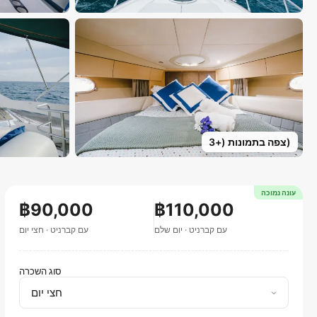
)
צפה בתמונות
(+
3
עונה נמוכה
฿90,000
฿110,000
עם קברניט
·
יום שלם
עם קברניט
·
חצי יום
סוג השכרה