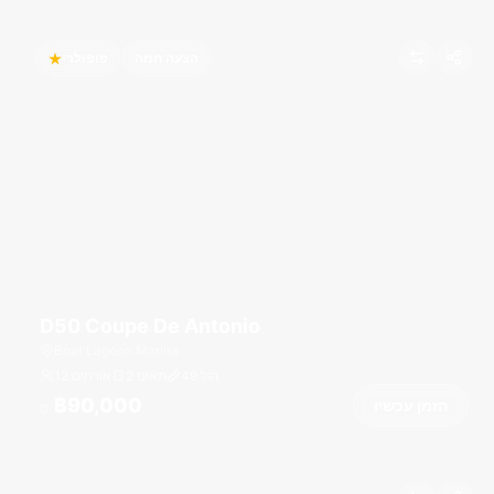
הצעה חמה
פופולרי
D50 Coupe De Antonio
Boat Lagoon Marina
רגל
49
2 תאים
12 אורחים
฿90,000
הזמן עכשיו
מ