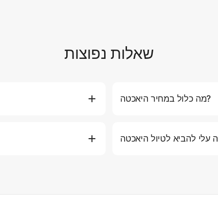
שאלות נפוצות
מה כלול במחיר היאכטה?
וות, דלק למסלול הסטנדרטי, מים
אתם יכולים להזמין יאכטה ישירות 
תירה ומזרני ציפה). חלק מהחבילות
היאכטה המועדפת עליכם, תאר
ם כמו ארוחות פרימיום, אלכוהול,
בטלפון או באימייל לסיוע אישי. אנו ממליצים להזמין לפחות 2-3 ימים מראש בעונה העמוסה.
ש, כובע, מעיל קל (לטיולי ערב),
בטיחות היא העדיפות העליונה
 על הסיפון. אנו ממליצים לנעול
סערות או גלים גבוהים), ניצור 
אכטה. אנא ארזו הכל בתיקים רכים
עבור בעיות מזג אוויר קלות, 