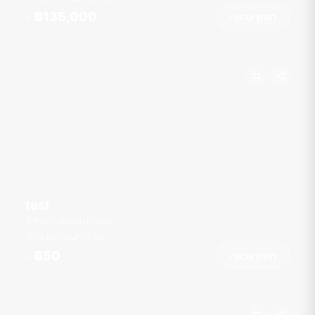
฿135,000
הזמן עכשיו
מ
test
Boat Lagoon Marina
רגל
55
10 אורחים
฿50
הזמן עכשיו
מ