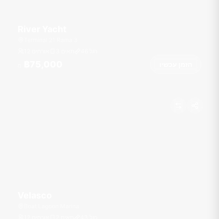
River Yacht
Terminal 21 Rama 3
רגל
46
3 תאים
12 אורחים
฿75,000
הזמן עכשיו
מ
Velasco
Boat Lagoon Marina
רגל
43
2 תאים
12 אורחים