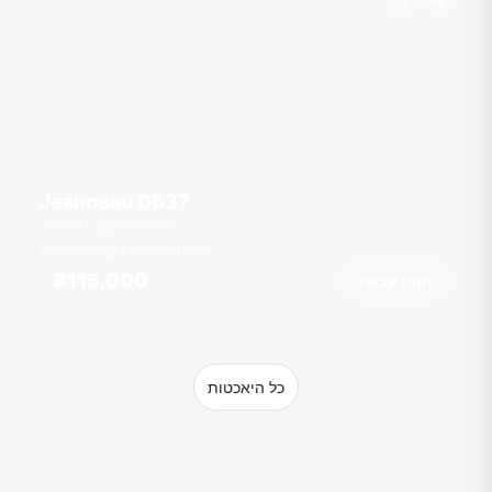
Jeanneau DB37
Boat Lagoon Marina
רגל
40
2 תאים
8 אורחים
฿115,000
הזמן עכשיו
מ
כל היאכטות