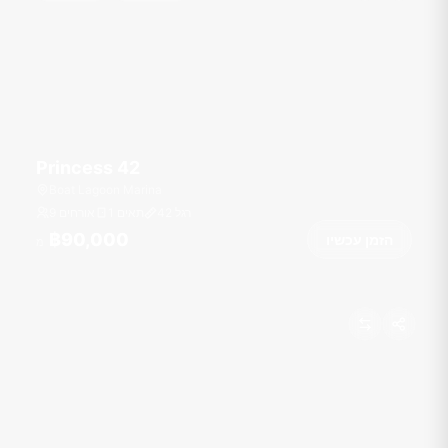
Princess 42
Boat Lagoon Marina
רגל
42
1 תאים
9 אורחים
฿90,000
הזמן עכשיו
מ