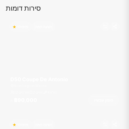
סירות דומות
הצעה חמה
פופולרי
D50 Coupe De Antonio
Boat Lagoon Marina
רגל
49
2 תאים
12 אורחים
฿90,000
הזמן עכשיו
מ
הצעה חמה
פופולרי