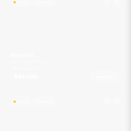
הצעה חמה
פופולרי
Flow 105
Boat Lagoon Marina
רגל
36
8 אורחים
฿49,000
הזמן עכשיו
מ
הצעה חמה
פופולרי