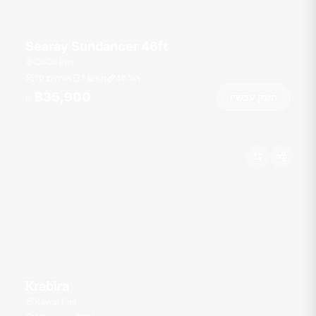
Searay Sundancer 46ft
CoCo Pier
רגל
46
1 תאים
10 אורחים
฿35,900
הזמן עכשיו
מ
Krabira
Rawai Pier