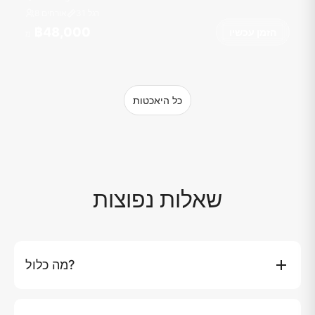
רגל
31
8 אורחים
฿48,000
הזמן עכשיו
מ
כל היאכטות
שאלות נפוצות
מה כלול?
סיור פרטי, 3 אנשי צוות, משקאות וקרח, פירות וחטיפים, בקבוק
יין אחד, SUP, צעצועים מתנפחים, ציוד שנורקלינג, מגבות,