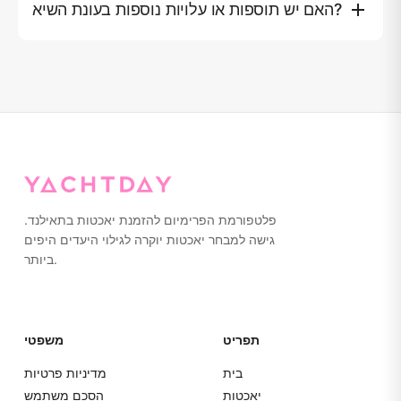
האם יש תוספות או עלויות נוספות בעונת השיא?
שטיחי חוף, מערכת קול מקצועית, Wi‑Fi, דלק, ביטוח, חליפות
הצלה, מע"מ 7%.
דמי הכניסה לפארק הלאומי והעברה במונית אינם כלולים. מעל
10 אורחים: ฿800 לכל אדם נוסף. עונת השיא (20 בדצמבר–20
בינואר) +฿5,000.
פלטפורמת הפרימיום להזמנת יאכטות בתאילנד.
גישה למבחר יאכטות יוקרה לגילוי היעדים היפים
ביותר.
תפריט
משפטי
בית
מדיניות פרטיות
יאכטות
הסכם משתמש