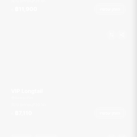
רגל
28
10 אורחים
฿11,900
הזמן עכשיו
מ
VIP Longtail
Rawai Pier
רגל
30
10 אורחים
฿7,110
הזמן עכשיו
מ