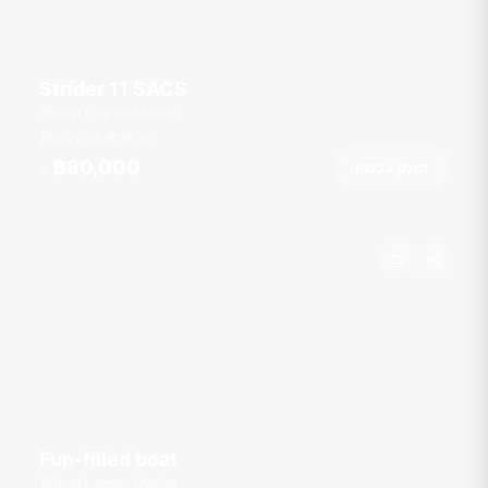
Strider 11 SACS
Boat Lagoon Marina
רגל
36
8 אורחים
฿80,000
הזמן עכשיו
מ
Fun-filled boat
Boat Lagoon Marina