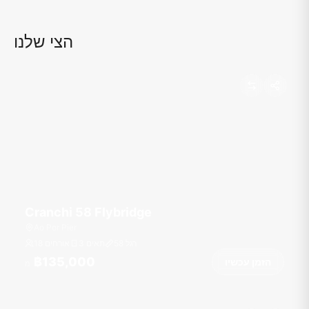
הצי שלנו
Cranchi 58 Flybridge
Ao Por Pier
רגל
58
3 תאים
18 אורחים
฿135,000
הזמן עכשיו
מ