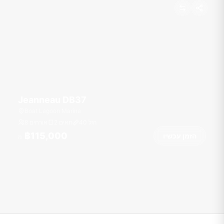
Jeanneau DB37
Boat Lagoon Marina
רגל
40
2 תאים
8 אורחים
฿115,000
הזמן עכשיו
מ