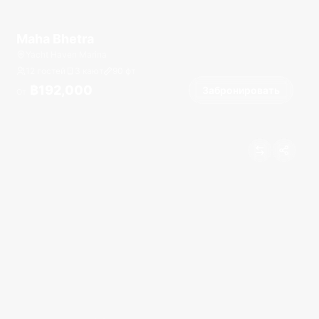
Maha Bhetra
Yacht Haven Marina
12 гостей
3 кают
90
фт
฿192,000
Забронировать
От