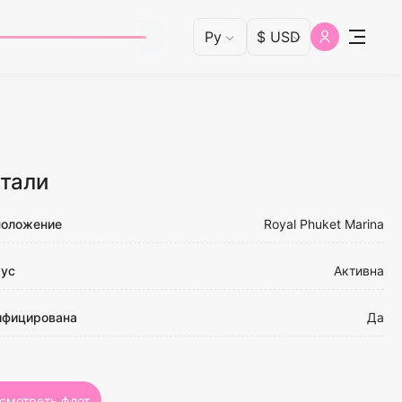
тали
положение
Royal Phuket Marina
тус
Активна
ифицирована
Да
смотреть флот