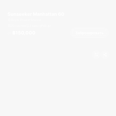
Sunseeker Manhattan 60
Royal Phuket Marina
20 гостей
3 кают
60
фт
฿150,000
Забронировать
От