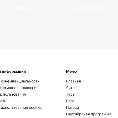
7 гостей
3 кают
95
фт
฿224,900
Забронировать
От
я информация
Меню
 конфиденциальности
Главная
тельское соглашение
Яхты
использования
Туры
сть
Блог
 использования cookies
Погода
Партнёрская программа