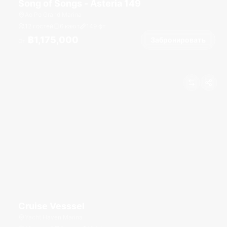
Song of Songs - Asteria 149
Ao Po Grand Marina
12 гостей
6 кают
149
фт
฿1,175,000
Забронировать
От
Cruise Vesssel
Yacht Haven Marina