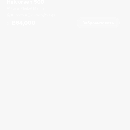
Halvorsen 500
Royal Phuket Marina
10 гостей
2 кают
50
фт
฿64,000
Забронировать
От