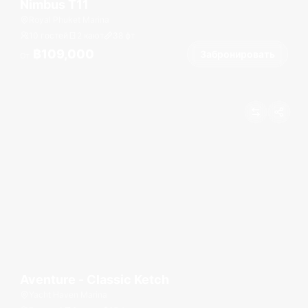
Nimbus T11
Royal Phuket Marina
10 гостей
2 кают
38
фт
฿109,000
Забронировать
От
Aventure - Classic Ketch
Yacht Haven Marina