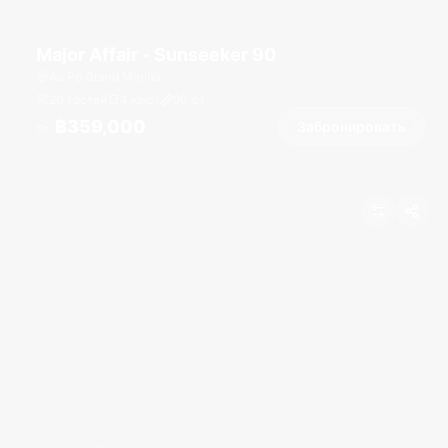
Major Affair - Sunseeker 90
Ao Po Grand Marina
20 гостей
4 кают
90
фт
฿359,000
Забронировать
От