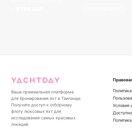
10 гостей
5 кают
104
фт
฿366,500
Забронировать
От
Правова
Политика
Ваша премиальная платформа
Пользова
для бронирования яхт в Таиланде.
Получите доступ к отборному
Условия 
флоту люксовых яхт для
Доступно
исследования самых красивых
Политика
локаций.