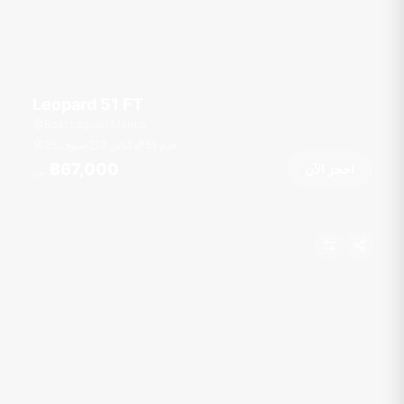
Leopard 51 FT
Boat Lagoon Marina
قدم
51
3 كبائن
25 ضيوف
฿67,000
احجز الآن
من