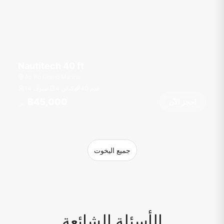
Nautitech 40 ft
Ao Po Grand Marina
قدم
40
4 كبائن
14 ضيوف
฿45,000
احجز الآن
من
جميع اليخوت
الأسئلة الشائعة