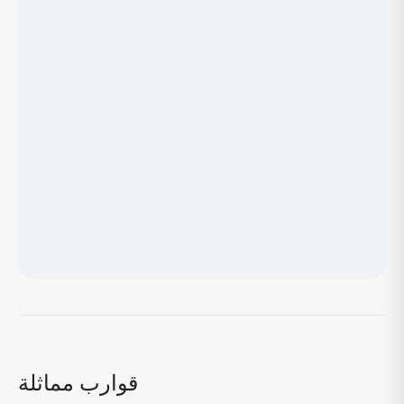
جاري تحميل الخريطة...
قوارب مماثلة