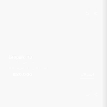
Leopard 43
Boat Lagoon Marina
قدم
43
3 كبائن
15 ضيوف
฿80,000
احجز الآن
من