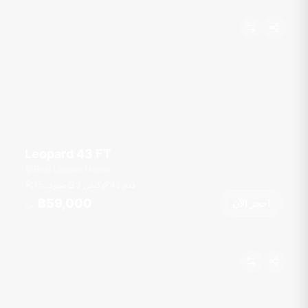
Leopard 43 FT
Boat Lagoon Marina
قدم
43
3 كبائن
15 ضيوف
฿59,000
احجز الآن
من