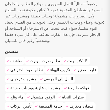
وخفيفاً—مثالياً للتنقل السريع بين مواقع الغطس والخلجان
السرية والشواطئ المخفية. توجد 3 كبائن مكيفة تحت السطح
وكل الضروريات مشمولة: وجبات خفيفة ومشروبات غير
كحولية وغداء ومعدات الغطس وحتى تحويلات من الفندق لجعل
اليوم سلساً. سواء كنت تبحث عن الاسترخاء أو السباحة أو
الإبحار بسرعة، فإن هذا القارب يحافظ على كل شيء خفيفاً
وشخصياً وغير قابل للنسيان.
متضمن
إنترنت Wi-Fi
نظام صوت بلوتوث
مناشف
قارب صغير
تكييف الهواء
نظام صوت احترافي
النقل إلى المرسى
مشروب ترحيبي
فواكه طازجة
مشروبات غازية ووجبات خفيفة
سترات النجاة
الوقود مشمول
ماء وثلج
قبطان محترف
خدمة المضيفة
تأمين الركاب