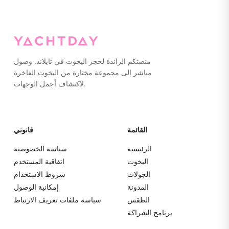
لا تترك علامات أو المشي حافي القدمين على اليخت. يرجى تعبئة
كل شيء في حقائب ناعمة بدلاً من الحقائب الصلبة لسهولة
التخزين.
منصتكم الرائدة لحجز اليخوت في تايلاند. وصول
مباشر إلى مجموعة مختارة من اليخوت الفاخرة
لاكتشاف أجمل الوجهات.
القائمة
قانوني
الرئيسية
سياسة الخصوصية
اليخوت
اتفاقية المستخدم
الجولات
شروط الاستخدام
المدونة
إمكانية الوصول
الطقس
سياسة ملفات تعريف الارتباط
برنامج الشراكة