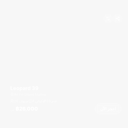
Leopard 39
Ao Po Grand Marina
قدم
39
4 كبائن
20 ضيوف
฿26,000
احجز الآن
من