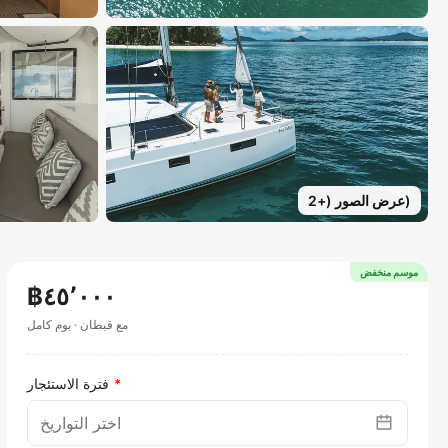
)
عرض الصور
(+
2
موسم منخفض
฿٤٥٬٠٠٠
مع قبطان
·
يوم كامل
فترة الاستئجار