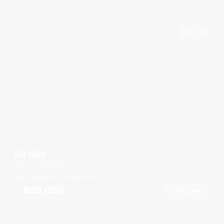
LG 560
Ao Po Grand Marina
قدم
56
5 كبائن
20 ضيوف
฿95,000
احجز الآن
من