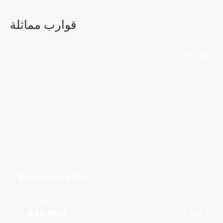
قوارب مماثلة
Satisfaction Cat
Ao Po Grand Marina
قدم
55
7 كبائن
40 ضيوف
฿49,000
احجز الآن
من