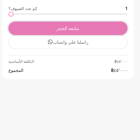
1
كم عدد الضيوف؟
متابعة الحجز
راسلنا على واتساب
฿٤٥٬٠٠٠
التكلفة الأساسية
฿٤٥٬٠٠٠
المجموع