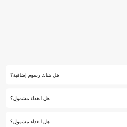
هل هناك رسوم إضافية؟
رسوم دخول الجزيرة (إن وجدت) والنقل بسيارة أجرة إلى المارينا غير مشمولة. أكثر من 10 ضيوف: 1500
THB لكل ضيف إضافي للرحلات اليومية.
هل الغداء مشمول؟
لغداء والمشروبات الخالية من الكحول والوجبات الخفيفة والفواكه. تتضمن
الجولات الليلية الإفطار والغداء والعشاء.
هل الغداء مشمول؟