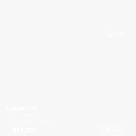
Leopard 39
Ao Po Grand Marina
قدم
39
4 كبائن
19 ضيوف
฿33,000
احجز الآن
من