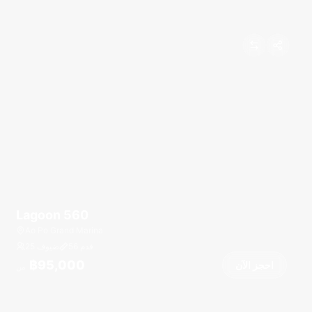
Lagoon 560
Ao Po Grand Marina
قدم
56
25 ضيوف
฿95,000
احجز الآن
من