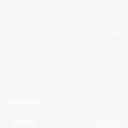
AQUILA 32ft
Ao Po Grand Marina
قدم
32
1 كبائن
10 ضيوف
฿69,900
احجز الآن
من