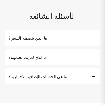
الأسئلة الشائعة
ما الذي يتضمنه السعر؟
جولة خاصة، طاقم احترافي، مشروبات غير كحولية، وجبات
خفيفة، فواكه استوائية، معدات الرياضات المائية، مناشف، سترات
ما الذي لم يتم تضمينه؟
النجاة، أنظمة الصوت والإضاءة للحفلات، تأمين الركاب، زورق
صغير وضريبة القيمة المضافة 7%. يتوفر بار يحتوي على مشروبات
الغداء أو العشاء (ابتداءً من 400 THB للفرد)، رسوم دخول الجزر
كحولية للشراء على متن الطائرة.
إن أمكن، وتحويل سيارة أجرة إلى المارينا.
ما هي الخدمات الإضافية الاختيارية؟
منزلق مائي (฿2,000)، دراجة مائية تحت الماء SUBLUE
Navbow (฿4,000)، دراجة مائية تحت الماء IAQUA (฿8,000).
رسوم النقل: Koh Yao ฿10,000، Visit Panwa pier ฿15,000،
Chalong pier ฿15,000، Krabi ฿20,000.