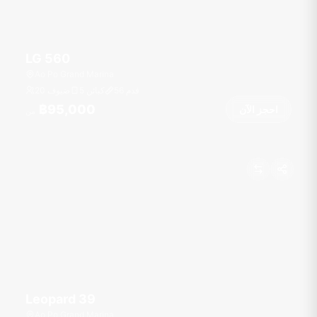
LG 560
Ao Po Grand Marina
قدم
56
5 كبائن
20 ضيوف
฿95,000
احجز الآن
من
Leopard 39
Ao Po Grand Marina