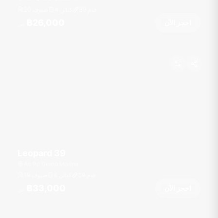
قدم
39
4 كبائن
20 ضيوف
฿26,000
احجز الآن
من
Leopard 39
Ao Po Grand Marina
قدم
39
4 كبائن
19 ضيوف
฿33,000
احجز الآن
من