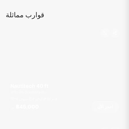
قوارب مماثلة
Nautitech 40 ft
Ao Po Grand Marina
قدم
40
4 كبائن
14 ضيوف
฿45,000
احجز الآن
من