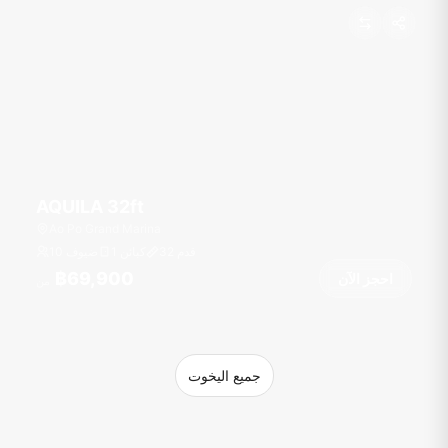
AQUILA 32ft
Ao Po Grand Marina
قدم
32
1 كبائن
10 ضيوف
฿69,900
احجز الآن
من
جميع اليخوت