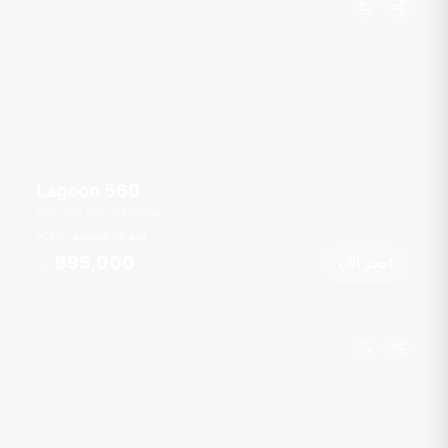
Lagoon 560
Ao Po Grand Marina
قدم
56
25 ضيوف
฿95,000
احجز الآن
من