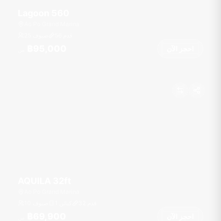
Lagoon 560
Ao Po Grand Marina
قدم
56
25 ضيوف
฿95,000
احجز الآن
من
AQUILA 32ft
Ao Po Grand Marina
قدم
32
1 كبائن
10 ضيوف
฿69,900
احجز الآن
من