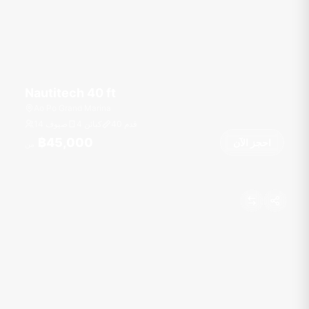
Nautitech 40 ft
Ao Po Grand Marina
قدم
40
4 كبائن
14 ضيوف
฿45,000
احجز الآن
من