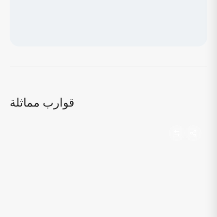
جاري تحميل الخريطة...
قوارب مماثلة