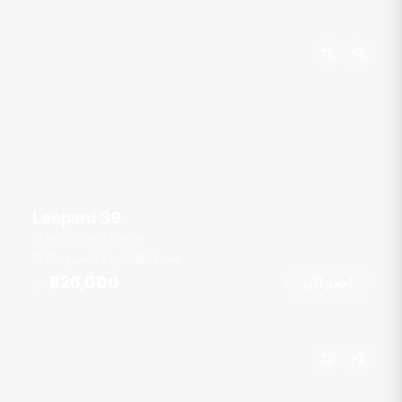
Leopard 39
Ao Po Grand Marina
قدم
39
4 كبائن
20 ضيوف
฿26,000
احجز الآن
من