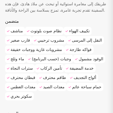
طريقك إلى مغامرة استوائية أو تبحث عن ملاذ هادئ، فإن هذه
السفينة تقدم تجربة غامرة، تمزج بسلاسة بين الراحة والأناقة.
متضمن
تكييف الهواء
نظام صوت بلوتوث
مناشف
النقل إلى المرسى
مشروب ترحيبي
قارب صغير
فواكه طازجة
مشروبات غازية ووجبات خفيفة
الوقود مشمول
وجبات (حسب البرنامج)
ماء وثلج
خدمة المضيفة
تأمين الركاب
سترات النجاة
ألواح التجديف
طاقم محترف
قبطان محترف
حمام سباحة عائم
معدات الصيد
معدات الغطس
سكوتر بحري