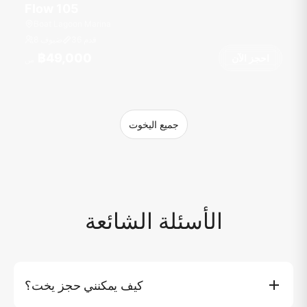
Flow 105
Boat Lagoon Marina
قدم
36
8 ضيوف
฿49,000
احجز الآن
من
جميع اليخوت
الأسئلة الشائعة
كيف يمكنني حجز يخت؟