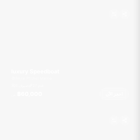
luxury Speedboat
Royal Phuket Marina
قدم
27
6 ضيوف
฿60,000
احجز الآن
من