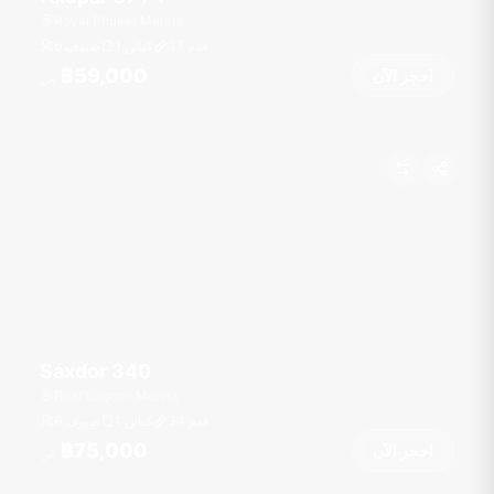
Royal Phuket Marina
قدم
37
1 كبائن
6 ضيوف
฿59,000
احجز الآن
من
Saxdor 340
Boat Lagoon Marina
قدم
34
1 كبائن
6 ضيوف
฿75,000
احجز الآن
من