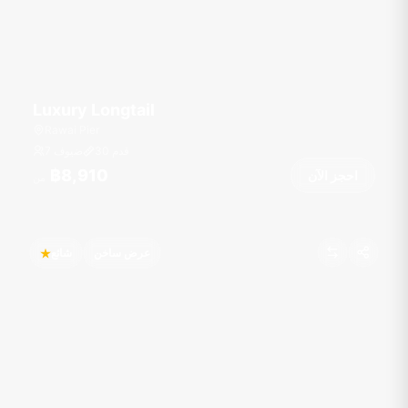
Luxury Longtail
Rawai Pier
قدم
30
7 ضيوف
฿8,910
احجز الآن
من
عرض ساخن
شائع