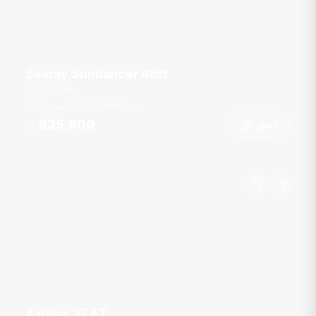
Searay Sundancer 46ft
CoCo Pier
قدم
46
1 كبائن
10 ضيوف
฿35,900
احجز الآن
من
Axopar 37 FT