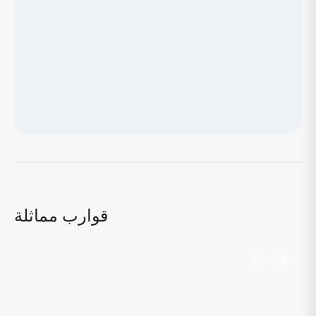
جاري تحميل الخريطة...
قوارب مماثلة