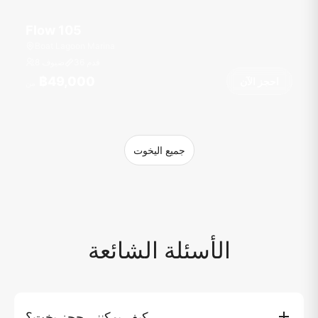
Flow 105
Boat Lagoon Marina
قدم
36
8 ضيوف
฿49,000
احجز الآن
من
جميع اليخوت
الأسئلة الشائعة
كيف يمكنني حجز يخت؟