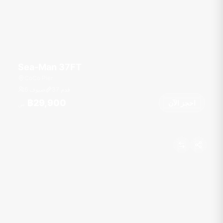
Sea-Man 37FT
CoCo Pier
قدم
37
6 ضيوف
฿29,900
احجز الآن
من