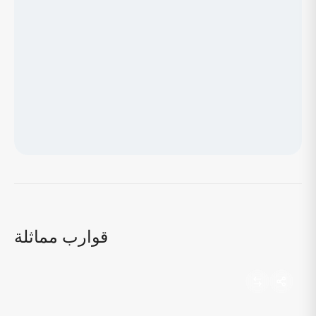
جاري تحميل الخريطة...
قوارب مماثلة