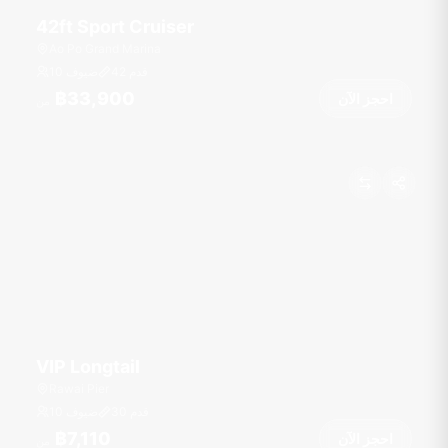
42ft Sport Cruiser
Ao Po Grand Marina
قدم
42
10 ضيوف
฿33,900
احجز الآن
من
VIP Longtail
Rawai Pier
قدم
30
10 ضيوف
฿7,110
احجز الآن
من