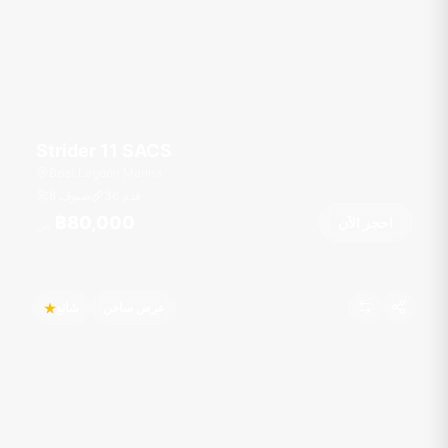
Strider 11 SACS
Boat Lagoon Marina
قدم
36
8 ضيوف
฿80,000
احجز الآن
من
عرض ساخن
شائع