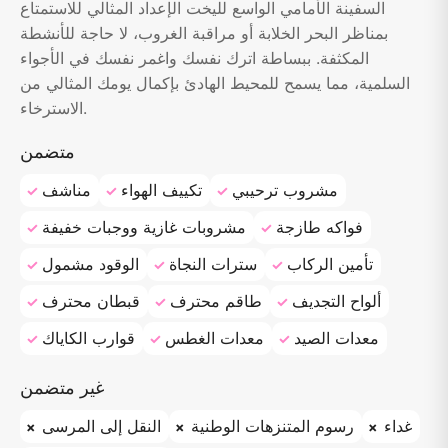
السفينة الأمامي الواسع لليخت الإعداد المثالي للاستمتاع
بمناظر البحر الخلابة أو مراقبة الغروب، لا حاجة للأنشطة
المكثفة. ببساطة اترك نفسك واغمر نفسك في الأجواء
السلمية، مما يسمح للمحيط الهادئ بإكمال يومك المثالي من
الاسترخاء.
متضمن
مشروب ترحيبي
تكييف الهواء
مناشف
فواكه طازجة
مشروبات غازية ووجبات خفيفة
تأمين الركاب
سترات النجاة
الوقود مشمول
ألواح التجديف
طاقم محترف
قبطان محترف
معدات الصيد
معدات الغطس
قوارب الكاياك
غير متضمن
غداء
رسوم المتنزهات الوطنية
النقل إلى المرسى