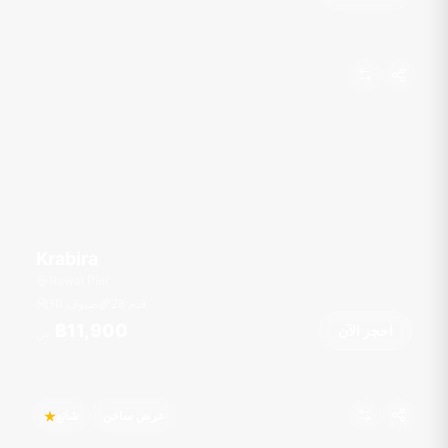
Krabira
Rawai Pier
قدم
28
10 ضيوف
฿11,900
احجز الآن
من
عرض ساخن
شائع