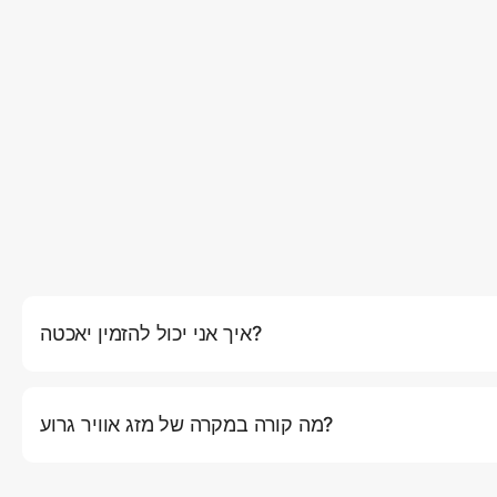
איך אני יכול להזמין יאכטה?
באתר שלנו על ידי לחיצה על כפתור (הזמן עכשיו), שם תוכלו לבחור את
יך ומסלול. לחלופין, אתם יכולים ליצור קשר עם שירות הלקוחות שלנו
מה קורה במקרה של מזג אוויר גרוע?
 שלנו. אם תנאי מזג האוויר ייחשבו לא בטוחים להפלגה (רוחות חזקות,
איתכם קשר מראש כדי להציע אפשרויות לשינוי מועד או החזר כספי מלא.