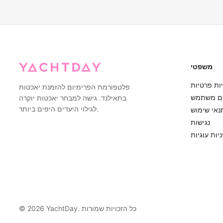
הקפטנים המנוסים שלנו עשויים להציע מסלולים חלופיים שמספקים יותר
מחסה תוך הבטחת חוויה נעימה.
משפטי
ות פרטיות
פלטפורמת הפרימיום להזמנת יאכטות
ם משתמש
בתאילנד. גישה למבחר יאכטות יוקרה
לגילוי היעדים היפים ביותר.
נאי שימוש
נגישות
יות עוגיות
YachtDay. כל הזכויות שמורות
2026
©