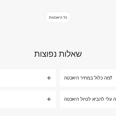
כל היאכטות
שאלות נפוצות
מה כלול במחיר היאכטה?
וות, דלק למסלול הסטנדרטי, מים
אתם יכולים להזמין יאכטה ישירות 
תירה ומזרני ציפה). חלק מהחבילות
היאכטה המועדפת עליכם, תאר
ם כמו ארוחות פרימיום, אלכוהול,
בטלפון או באימייל לסיוע אישי. אנו ממליצים להזמין לפחות 2-3 ימים מראש בעונה העמוסה.
ש, כובע, מעיל קל (לטיולי ערב),
בטיחות היא העדיפות העליונה
 על הסיפון. אנו ממליצים לנעול
סערות או גלים גבוהים), ניצור 