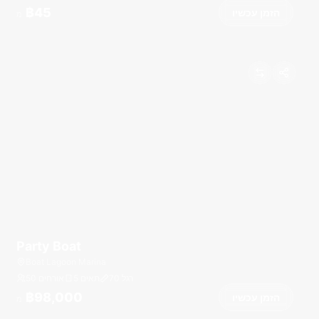
฿45
הזמן עכשיו
מ
Party Boat
Boat Lagoon Marina
רגל
70
5 תאים
50 אורחים
฿98,000
הזמן עכשיו
מ