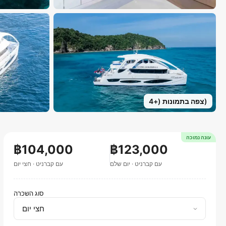
)
צפה בתמונות
(+
4
עונה נמוכה
฿104,000
฿123,000
עם קברניט
·
יום שלם
עם קברניט
·
חצי יום
סוג השכרה