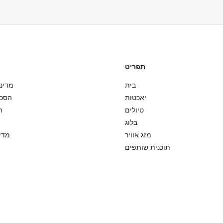
אכטה. אנא ארזו הכל בתיקים רכים
עבור בעיות מזג אוויר קלות, 
תפריט
בית
מדיני
יאכטות
הסכ
טיולים
ת
בלוג
מזג אוויר
מדינ
תוכנית שותפים