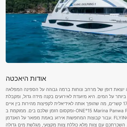
אודות היאכטה
צאת דופן של מרחב ונוחות ברמה גבוהה על הספינה המפלאה FLYINGDONPHINE1 באורך 72 רגל, קטמרן כוח
יותר על המים. היא מיועדת לאירועים בקנה מידה גדול, ומקבלת
בנוחות עד 65 אורחים, תוך שייט מהיר במהירות של כ-16–17 קשרים, מה שהופך אותה לאידיאלית לקפיצות מהירות בין איים
ומקסום הזמן שלכם בים. ממוקמת ב-ONE°15 Marina Panwa Phuket, היא משמשת כאתר אירועים צף מהשורה הראשונה
עבור קבוצות המחפשות אירוע באמת מפואר על האנדמן. FLYINGDONPHINE1 נבנתה במיוחד להנאה מתמשכת ופינוק, עם
 השכרתכם עם צוות מלא כוללת צוות מקצועי, מגלשת מים גדולה