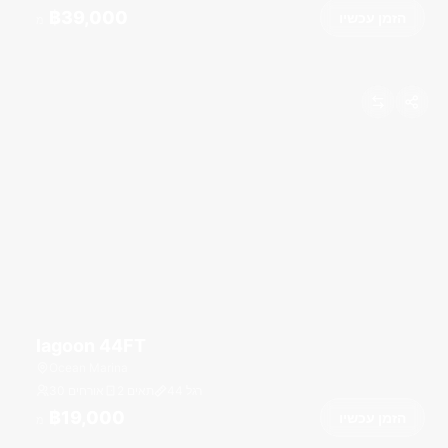
฿39,000
הזמן עכשיו
מ
lagoon 44FT
Ocean Marina
רגל
44
2 תאים
30 אורחים
฿19,000
הזמן עכשיו
מ