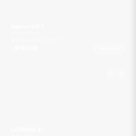
lagoon 44FT
Ocean Marina
רגל
44
2 תאים
30 אורחים
฿19,000
הזמן עכשיו
מ
LEOPARD 47