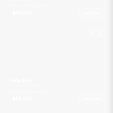
Ao Por Pier
רגל
47
2 תאים
30 אורחים
฿66,000
הזמן עכשיו
מ
Party Boat
Boat Lagoon Marina
רגל
70
5 תאים
50 אורחים
฿98,000
הזמן עכשיו
מ