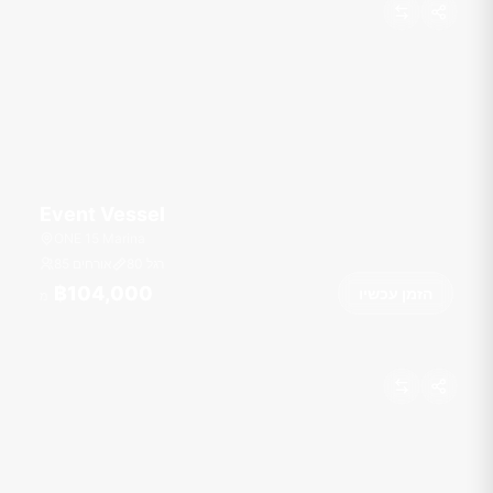
Event Vessel
ONE 15 Marina
רגל
80
85 אורחים
฿104,000
הזמן עכשיו
מ