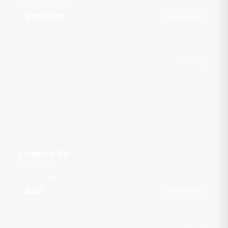
רגל
44
55 אורחים
฿39,000
הזמן עכשיו
מ
Leopard 39
ONE 15 Marina
רגל
39
30 אורחים
฿45
הזמן עכשיו
מ