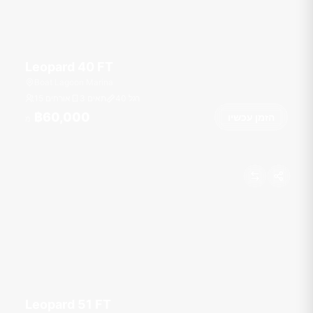
Leopard 40 FT
Boat Lagoon Marina
רגל
40
3 תאים
15 אורחים
฿60,000
הזמן עכשיו
מ
Leopard 51 FT