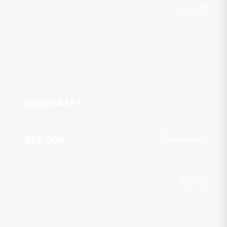
Leopard 43 FT
Boat Lagoon Marina
רגל
43
3 תאים
15 אורחים
฿59,000
הזמן עכשיו
מ