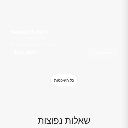
Nautitech 40 ft
Ao Po Grand Marina
רגל
40
4 תאים
14 אורחים
฿45,000
הזמן עכשיו
מ
כל היאכטות
שאלות נפוצות