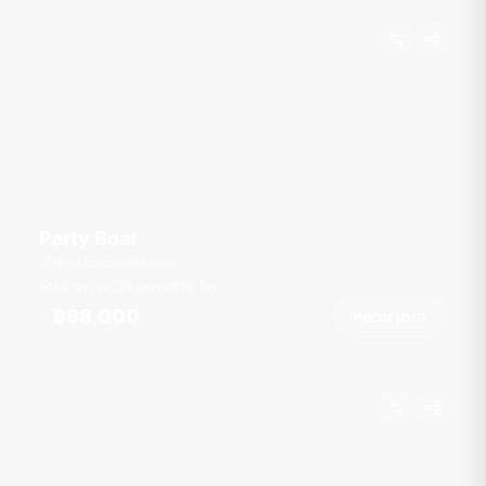
Party Boat
Boat Lagoon Marina
רגל
70
5 תאים
50 אורחים
฿98,000
הזמן עכשיו
מ