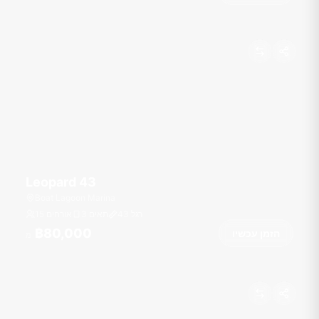
Leopard 43
Boat Lagoon Marina
רגל
43
3 תאים
15 אורחים
฿80,000
הזמן עכשיו
מ