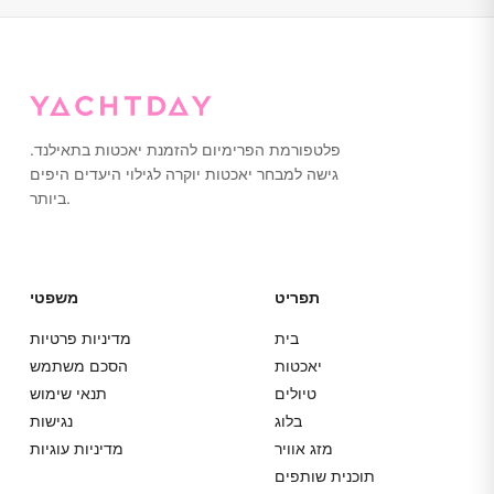
ממליצים לנעול נעליים עם סוליות גומי שאינן משאירות סימנים
או ללכת יחפים על היאכטה. אנא ארזו הכל בתיקים רכים ולא
במזוודות קשיחות לאחסון קל יותר.
פלטפורמת הפרימיום להזמנת יאכטות בתאילנד.
גישה למבחר יאכטות יוקרה לגילוי היעדים היפים
ביותר.
תפריט
משפטי
בית
מדיניות פרטיות
יאכטות
הסכם משתמש
טיולים
תנאי שימוש
בלוג
נגישות
מזג אוויר
מדיניות עוגיות
תוכנית שותפים