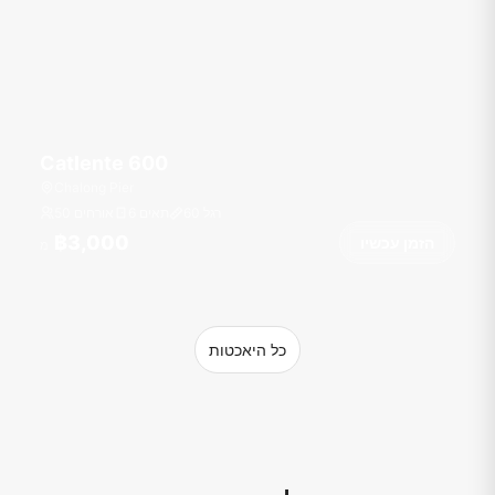
Catlente 600
Chalong Pier
רגל
60
6 תאים
50 אורחים
฿3,000
הזמן עכשיו
מ
כל היאכטות