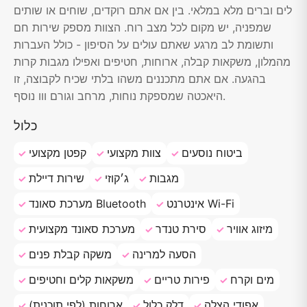
לים וברים מלא במלאי. בין אם אתם רוקדים, שוחים או שותים
שמפניה, יש מקום לכל מצב רוח. הצוות מספק שירות חם
ותשומת לב מרגע שאתם עולים על הסיפון - כולל העברות
מהמלון, משקאות קבלה, ארוחות, חטיפים ואפילו מגבות קרות
בהגעה. אם אתם מתכננים משהו בלתי שכיח לקבוצה, זו
היאכטה שמספקת נוחות, מרחב וגורם ווו נוסף.
כלול
ביטוח נוסעים
צוות מקצועי
קפטן מקצועי
מגבות
ג׳קוזי
שירות דיילת
אינטרנט Wi-Fi
מערכת סאונד Bluetooth
מיזוג אוויר
סירת טנדר
מערכת סאונד מקצועית
הסעה למרינה
משקה קבלת פנים
מים וקרח
פירות טריים
משקאות קלים וחטיפים
אפודי הצלה
דלק כלול
ארוחות (לפי תוכנית)