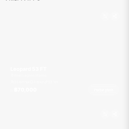
Leopard 53 FT
Boat Lagoon Marina
רגל
53
4 תאים
35 אורחים
฿70,000
הזמן עכשיו
מ