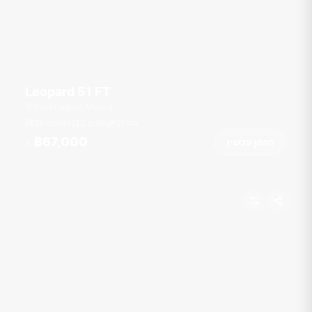
Leopard 51 FT
Boat Lagoon Marina
רגל
51
3 תאים
25 אורחים
฿67,000
הזמן עכשיו
מ