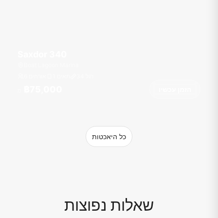
Saxdor 340
Boat Lagoon Marina
רגל
34
1 תאים
6 אורחים
฿75,000
הזמן עכשיו
מ
כל היאכטות
שאלות נפוצות