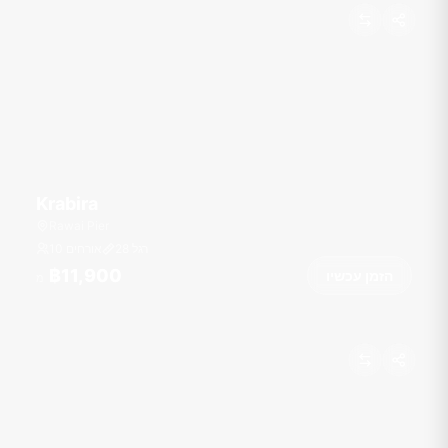
Krabira
Rawai Pier
רגל
28
10 אורחים
฿11,900
הזמן עכשיו
מ