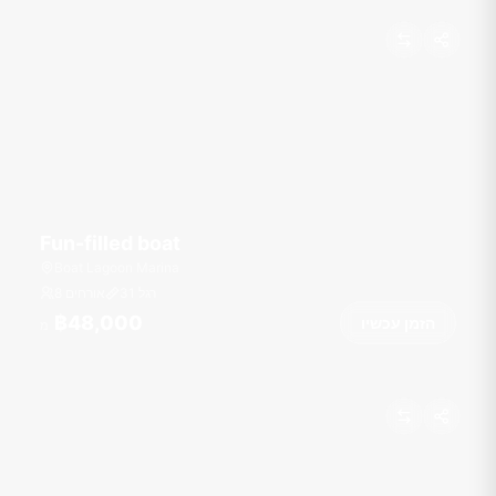
Fun-filled boat
Boat Lagoon Marina
רגל
31
8 אורחים
฿48,000
הזמן עכשיו
מ