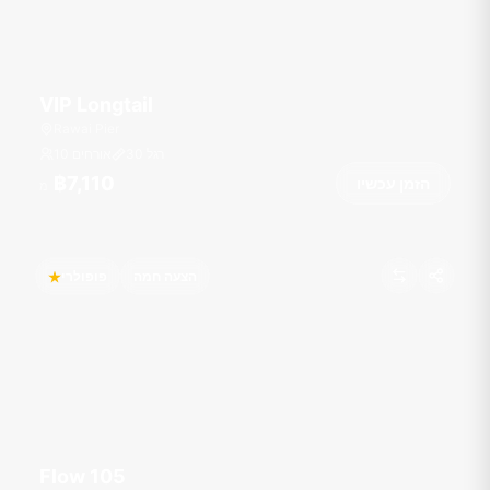
VIP Longtail
Rawai Pier
רגל
30
10 אורחים
฿7,110
הזמן עכשיו
מ
הצעה חמה
פופולרי
Flow 105