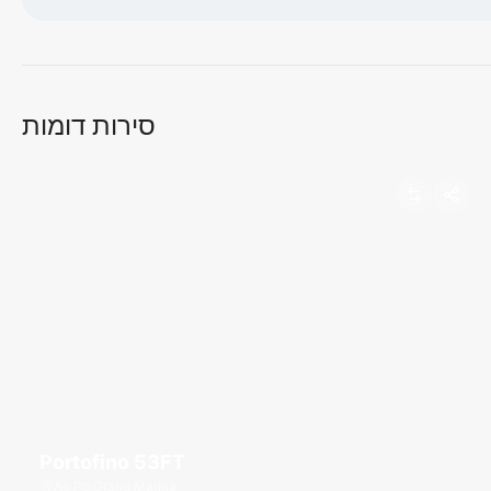
טוען מפה...
סירות דומות
Portofino 53FT
Ao Po Grand Marina