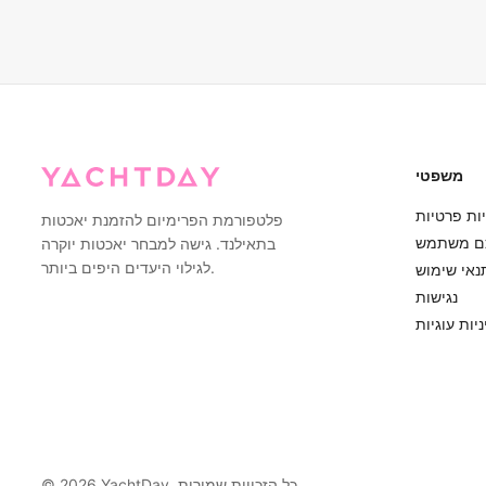
איתכם קשר מראש כדי להציע אפשרויות לשינוי מועד או החזר כספי מלא.
הקפטנים המנוסים שלנו עשויים להציע מסלולים חלופיים שמספקים יותר
מחסה תוך הבטחת חוויה נעימה.
משפטי
ות פרטיות
פלטפורמת הפרימיום להזמנת יאכטות
ם משתמש
בתאילנד. גישה למבחר יאכטות יוקרה
לגילוי היעדים היפים ביותר.
נאי שימוש
נגישות
יות עוגיות
YachtDay. כל הזכויות שמורות
2026
©