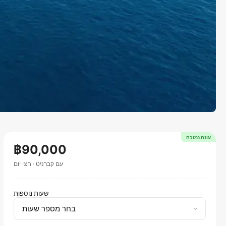
עונה נמוכה
฿90,000
עם קברניט
·
חצי יום
שעות נוספות