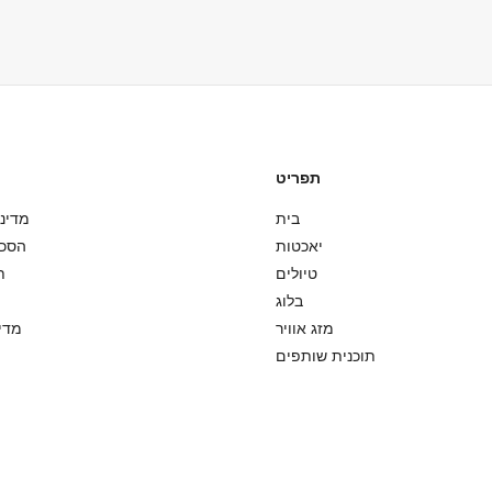
 על הסיפון. אנו ממליצים לנעול
סערות או גלים גבוהים), ניצור 
אכטה. אנא ארזו הכל בתיקים רכים
עבור בעיות מזג אוויר קלות, 
תפריט
בית
מדיני
יאכטות
הסכ
טיולים
ת
בלוג
מזג אוויר
מדינ
תוכנית שותפים