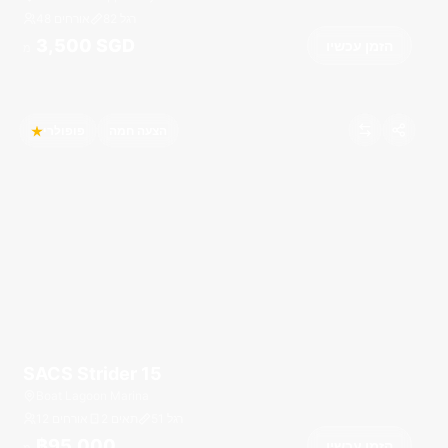
רגל
82
48 אורחים
3,500 SGD
הזמן עכשיו
מ
הצעה חמה
פופולרי
SACS Strider 15
Boat Lagoon Marina
רגל
51
2 תאים
12 אורחים
฿95,000
הזמן עכשיו
מ