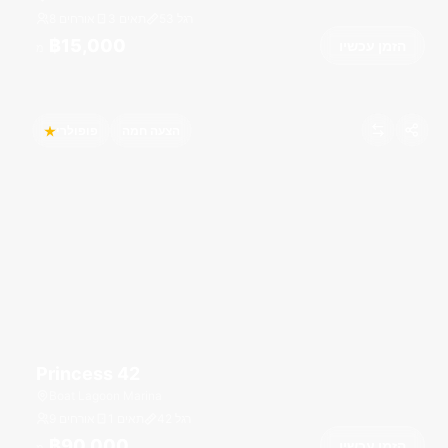
רגל
53
3 תאים
8 אורחים
฿15,000
הזמן עכשיו
מ
הצעה חמה
פופולרי
Princess 42
Boat Lagoon Marina
רגל
42
1 תאים
9 אורחים
฿90,000
הזמן עכשיו
מ