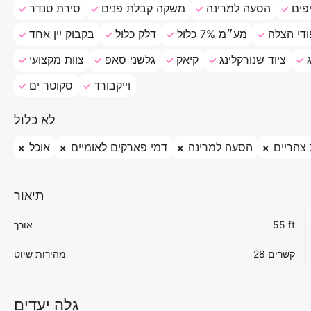
פים
הסעה למרינה
משקה קבלת פנים
סירת טנדר
די הצלה
מע״מ 7% כלול
דלק כלול
בקבוק יין אחד
ציוד שנורקלינג
קיאק
גלשני סאפ
צוות מקצועי
וייקבורד
סקוטר ים
לא כלול
צהריים
הסעה למרינה
דמי פארקים לאומיים
אוכל
תיאור
55 ft
אורך
28 קשרים
מהירות שיוט
גלה יעדים