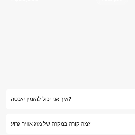
איך אני יכול להזמין יאכטה?
באתר שלנו על ידי לחיצה על כפתור (הזמן עכשיו), שם תוכלו לבחור את
יך ומסלול. לחלופין, אתם יכולים ליצור קשר עם שירות הלקוחות שלנו
מה קורה במקרה של מזג אוויר גרוע?
 שלנו. אם תנאי מזג האוויר ייחשבו לא בטוחים להפלגה (רוחות חזקות,