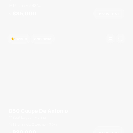
רגל
43
16 אורחים
฿85,000
הזמן עכשיו
מ
הצעה חמה
פופולרי
D50 Coupe De Antonio
Boat Lagoon Marina
רגל
49
2 תאים
12 אורחים
฿90,000
הזמן עכשיו
מ