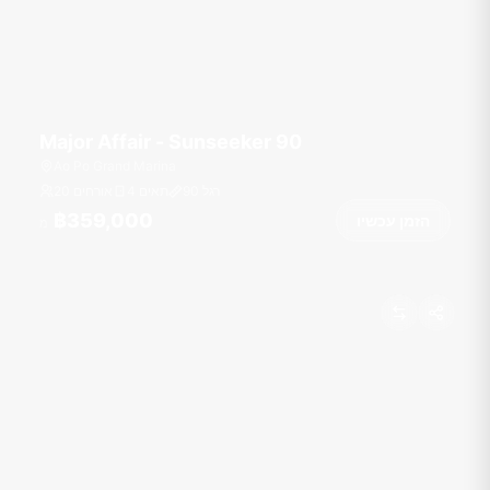
Major Affair - Sunseeker 90
Ao Po Grand Marina
רגל
90
4 תאים
20 אורחים
฿359,000
הזמן עכשיו
מ