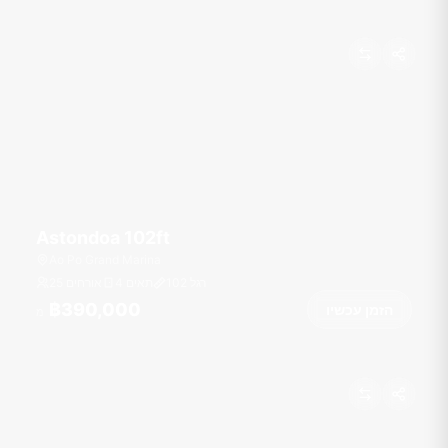
Astondoa 102ft
Ao Po Grand Marina
רגל
102
4 תאים
25 אורחים
฿390,000
הזמן עכשיו
מ