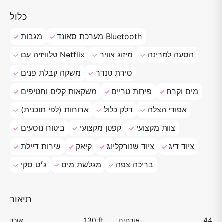
כלול
מערכת סאונד Bluetooth
מגבות
הסעה למרינה
מיזוג אוויר
טלוויזיה עם Netflix
סירת טנדר
משקה קבלת פנים
מים וקרח
פירות טריים
משקאות קלים וחטיפים
אפודי הצלה
דלק כלול
ארוחות (לפי תוכנית)
צוות מקצועי
קפטן מקצועי
ביטוח נוסעים
ציוד דיג
ציוד שנורקלינג
קיאק
שירות דיילת
בריכה צפה
מגלשת מים
ג׳ט סקי
תיאור
44
אורחים
130 ft
אורך