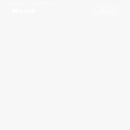
قدم
50
2 كبائن
10 ضيوف
฿64,000
احجز الآن
من