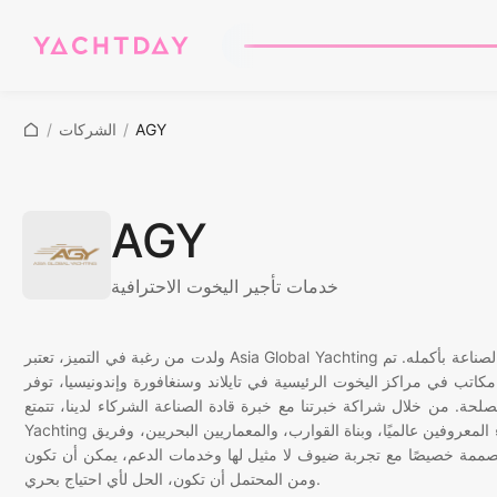
AGY
/
الشركات
/
AGY
خدمات تأجير اليخوت الاحترافية
ولدت من رغبة في التميز، تعتبر Asia Global Yachting منظمة يخت لا مثيل لها مكرسة لتقديم خدمات متميزة عبر نطاق الصناعة بأكمله. تم
كز اليخوت الرئيسية في تايلاند وسنغافورة وإندونيسيا، توفر Asia Global Yachting نموذجًا
ة. من خلال شراكة خبرتنا مع خبرة قادة الصناعة الشركاء لدينا، تتمتع Asia Global
Yachting بموقع يمكنها من تنفيذ خدمة شاملة عبر مشهد اليخوت. من الوكلاء المعروفين عالميًا، وبناة القوارب، والمعماريين البحريين، وفريق
صيصًا مع تجربة ضيوف لا مثيل لها وخدمات الدعم، يمكن أن تكون Asia Global Yachting،
ومن المحتمل أن تكون، الحل لأي احتياج بحري.