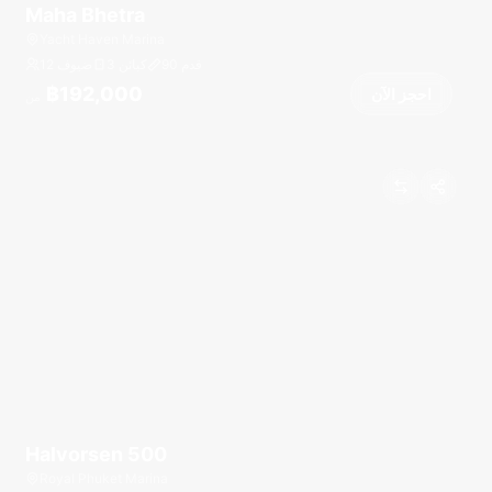
Maha Bhetra
Yacht Haven Marina
قدم
90
3 كبائن
12 ضيوف
฿192,000
احجز الآن
من
Halvorsen 500
Royal Phuket Marina