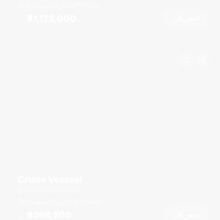
قدم
149
6 كبائن
12 ضيوف
฿1,175,000
احجز الآن
من
Cruise Vesssel
Yacht Haven Marina
قدم
104
5 كبائن
10 ضيوف
฿366,500
احجز الآن
من