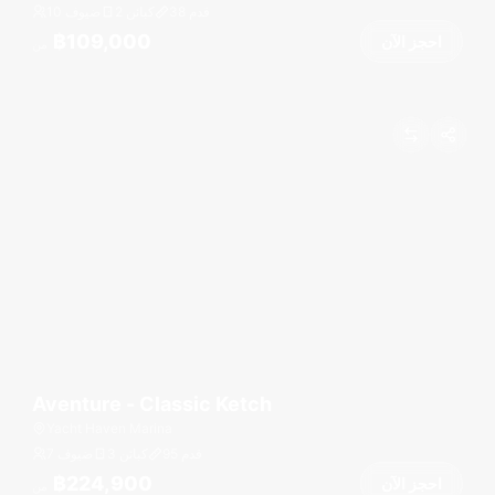
قدم
38
2 كبائن
10 ضيوف
฿109,000
احجز الآن
من
Aventure - Classic Ketch
Yacht Haven Marina
قدم
95
3 كبائن
7 ضيوف
฿224,900
احجز الآن
من