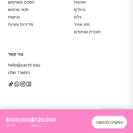
יאכטות
הסכם משתמש
טיולים
תנאי שימוש
בלוג
נגישות
מזג אוויר
מדיניות עוגיות
תוכנית שותפים
צור קשר
hello@yacht.day
המשרד שלנו
דברו איתנו
฿100,000
฿120,000
המשיכו להזמנה
YachtDay. כל הזכויות שמורות
2026
©
יום שלם
חצי יום