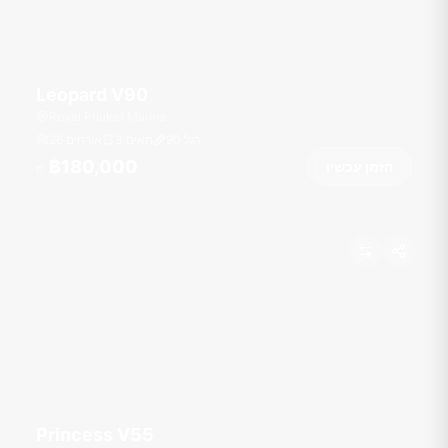
Leopard V90
Royal Phuket Marina
רגל
90
3 תאים
26 אורחים
฿180,000
הזמן עכשיו
מ
Princess V55