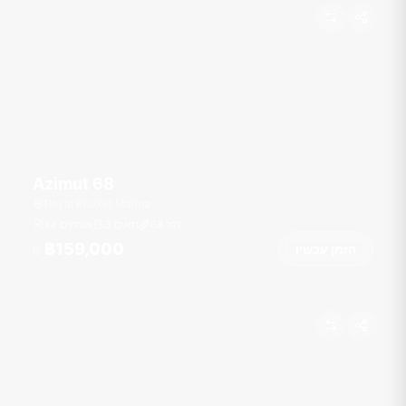
Azimut 68
Royal Phuket Marina
רגל
68
3 תאים
14 אורחים
฿159,000
הזמן עכשיו
מ