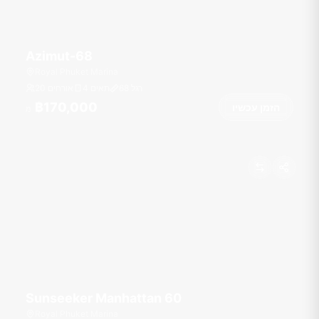
Azimut-68
Royal Phuket Marina
רגל
68
4 תאים
20 אורחים
฿170,000
הזמן עכשיו
מ
Sunseeker Manhattan 60
Royal Phuket Marina