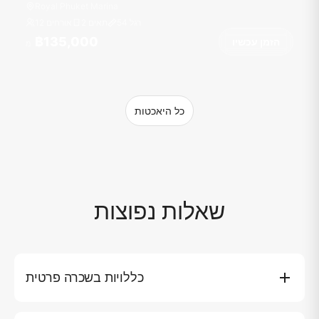
Royal Phuket Marina
רגל
54
2 תאים
12 אורחים
฿135,000
הזמן עכשיו
מ
כל היאכטות
שאלות נפוצות
כללויות בשכרה פרטית
גלה את איי פוקט - חוויית יאכטה יוקרתית של 8 שעות הובלה