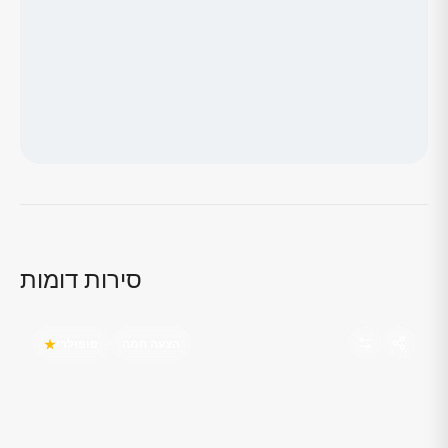
טוען מפה...
סירות דומות
הצעה חמה
פופולרי