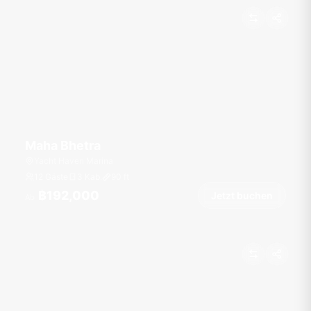
Maha Bhetra
Yacht Haven Marina
12 Gäste
3 Kab.
90
ft
฿192,000
Jetzt buchen
Ab