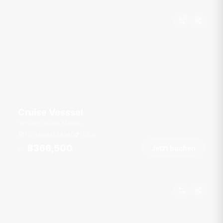
Cruise Vesssel
Yacht Haven Marina
10 Gäste
5 Kab.
104
ft
฿366,500
Jetzt buchen
Ab