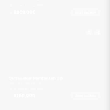
20 Gäste
4 Kab.
90
ft
฿359,000
Jetzt buchen
Ab
Sunseeker Manhattan 60
Royal Phuket Marina
20 Gäste
3 Kab.
60
ft
฿150,000
Jetzt buchen
Ab