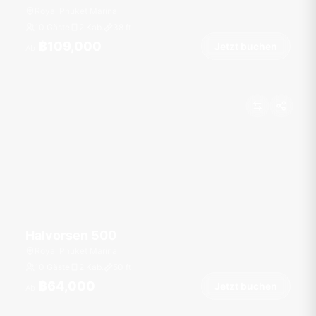
Royal Phuket Marina
10 Gäste
2 Kab.
38
ft
฿109,000
Jetzt buchen
Ab
Halvorsen 500
Royal Phuket Marina
10 Gäste
2 Kab.
50
ft
฿64,000
Jetzt buchen
Ab