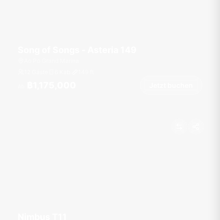
Song of Songs - Asteria 149
Ao Po Grand Marina
12 Gäste
6 Kab.
149
ft
฿1,175,000
Jetzt buchen
Ab
Nimbus T11