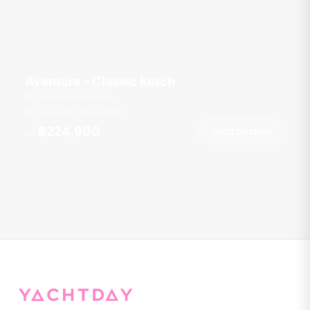
Aventure - Classic Ketch
Yacht Haven Marina
7 Gäste
3 Kab.
95
ft
฿224,900
Jetzt buchen
Ab